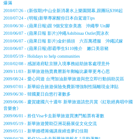
爆滿
2010/07/26 - (新假期)中山全新消暑水上樂園開幕,跟團玩$398起
2010/07/24 - (明報)新華專家醒你日本自駕遊Tips
2010/06/30 - (蘋果日報)跟 9個安室奈美惠 沖繩學 Un腳
2010/06/07 - (蘋果日報 影片)沖繩Ashibinaa Outlet買泳衣
2010/06/07 - (蘋果日報 影片)金針插頭 六百萬禮服 沖繩試嫁
2010/06/07 - (蘋果日報)那霸學生$110推介 嫩口美容豬
2010/05/19 - Holidays to help communities
2010/02/08 - 感謝港府駐京辦入境事務組助旅客處理意外
2009/11/03 - 新華旅遊熱賣農曆新年郵輪比豪華更考心思
2009/08/24 - 愛心同遊 台灣加油新華旅遊與您立即行動捐助災區
2009/07/01 - 新華綜合旅遊保險免費新增強制性隔離現金津貼
2009/06/30 - 韓國夏日自悠行著數多
2009/06/06 - 慶賀建國六十週年 新華旅遊請您共賞《紅歌經典唱中國
音樂會》
2009/06/01 - 拎住Visa卡去新華旅遊買澳門船票有著數
2009/05/19 - 新華旅遊贊助亞洲花藝展促文化交流
2009/05/11 - 新華婚禮籌備講座締造夢幻佳期
2009/04/29 - 拎住Visa卡去新華旅遊報名 5月勁著數!