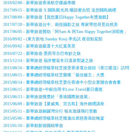
2018/02/08 - 新華旅遊香港航空優越專櫃
2017/09/15 - 新華旅遊 X 關島觀光局 曬甜蜜合照 送您關島婚禮
2017/08/09 - 新華旅遊【賞您夏日Happy Together有獎遊戲】
2017/07/20 - 新華旅遊台中、南投攝影之旅 專家帶您尋覓自然美
2017/06/05 - 新華旅遊贊助「阿Sam & 阿Tam Happy Together演唱會」
2016/09/02 - (東方新地 Sunday Kiss) 率先試 夜宿鯨鯊館
2016/09/02 - 新華旅遊嚴選十大紅葉美景
2016/07/22 - 新華旅遊 墨西哥古巴奇妙之旅
2015/12/14 - 新華旅遊 福井蟹逅冬日溫泉聖誕之旅
2015/08/16 - 董事總經理楊章桂芝接受香港電台節目《香江暖流》訪問
2015/08/15 - 董事總經理楊章桂芝榮獲「最佳僱主」大獎
2015/08/14 - 董事總經理楊章桂芝委任香港中小型企業聯合會會董
2015/06/15 - 新華旅遊×中銀信用卡Love Travel夏日優惠
2015/06/13 - 新華旅遊獲獎於「香港國際旅遊展」
2015/06/09 - 新華旅遊【夏威夷、宮古島】海外婚禮講座
2015/05/11 - 新華旅遊銅鑼灣分行 報名激賺飛行里數
2015/05/06 - 董事總經理楊章桂芝獲邀出席慈善籌款晚宴
2015/01/10 - 新華創新德國精華遊