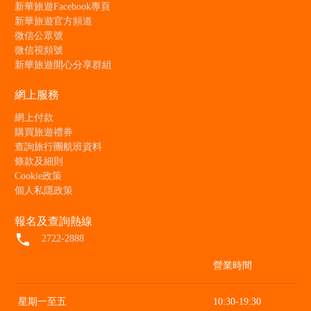
新華旅遊Facebook專頁
新華旅遊官方頻道
微信公眾號
微信視頻號
新華旅遊開心分享群組
網上服務
網上付款
購買旅遊禮券
查詢旅行團航班資料
條款及細則
Cookie政策
個人私隱政策
報名及查詢熱線
local_phone
2722-2888
營業時間
星期一至五
10:30-19:30