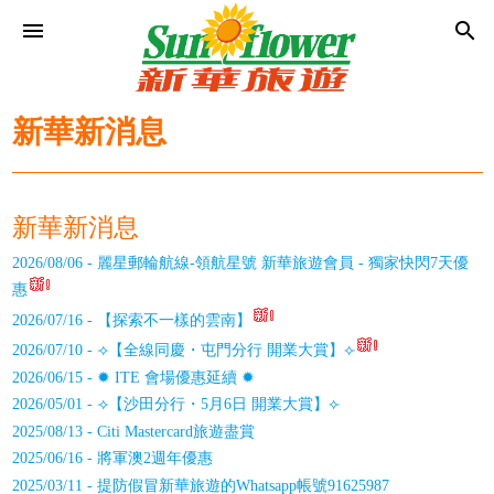
menu
search
新華新消息
新華新消息
2026/08/06 - 麗星郵輪航線-領航星號 新華旅遊會員 - 獨家快閃7天優
惠
2026/07/16 - 【探索不一樣的雲南】
2026/07/10 - ⟢【全線同慶・屯門分行 開業大賞】⟣
2026/06/15 - ✹ ITE 會場優惠延續 ✹
2026/05/01 - ⟢【沙田分行・5月6日 開業大賞】⟣
2025/08/13 - Citi Mastercard旅遊盡賞
2025/06/16 - 將軍澳2週年優惠
2025/03/11 - 提防假冒新華旅遊的Whatsapp帳號91625987