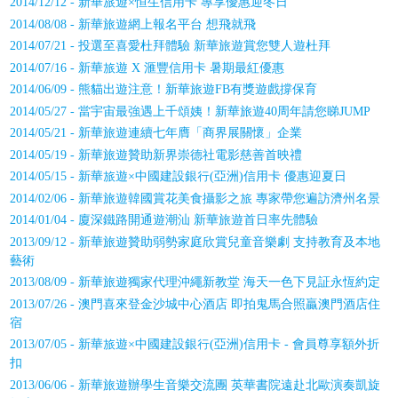
2014/12/12 - 新華旅遊×恒生信用卡 專享優惠迎冬日
2014/08/08 - 新華旅遊網上報名平台 想飛就飛
2014/07/21 - 投選至喜愛杜拜體驗 新華旅遊賞您雙人遊杜拜
2014/07/16 - 新華旅遊 X 滙豐信用卡 暑期最紅優惠
2014/06/09 - 熊貓出遊注意！新華旅遊FB有獎遊戲撐保育
2014/05/27 - 當宇宙最強遇上千頌姨！新華旅遊40周年請您睇JUMP
2014/05/21 - 新華旅遊連續七年膺「商界展關懷」企業
2014/05/19 - 新華旅遊贊助新界崇德社電影慈善首映禮
2014/05/15 - 新華旅遊×中國建設銀行(亞洲)信用卡 優惠迎夏日
2014/02/06 - 新華旅遊韓國賞花美食攝影之旅 專家帶您遍訪濟州名景
2014/01/04 - 廈深鐵路開通遊潮汕 新華旅遊首日率先體驗
2013/09/12 - 新華旅遊贊助弱勢家庭欣賞兒童音樂劇 支持教育及本地
藝術
2013/08/09 - 新華旅遊獨家代理沖繩新教堂 海天一色下見証永恆約定
2013/07/26 - 澳門喜來登金沙城中心酒店 即拍鬼馬合照贏澳門酒店住
宿
2013/07/05 - 新華旅遊×中國建設銀行(亞洲)信用卡 - 會員尊享額外折
扣
2013/06/06 - 新華旅遊辦學生音樂交流團 英華書院遠赴北歐演奏凱旋