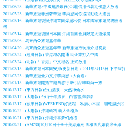
2011/06/28 - 新華旅遊×中國建設銀行(亞洲)信用卡暑期優惠大放送
2011/05/23 - 新華旅遊非洲奢華遊 李純恩同你追蹤動物大遷徙
2011/05/16 - 新華旅遊復辦沖繩首團爆滿出發 日本國家旅遊局親臨送
機
2011/05/14 - 新華旅遊復辦日本團 沖繩首團會員限定火速爆滿
2011/05/06 - 馬來西亞旅遊嘉年華
2011/04/20 - 馬來西亞旅遊嘉年華 新華旅遊抵玩推介迎初夏
2011/03/24 - (經濟日報).香港域名開通 助企業打入中國
2011/03/24 - (明報)「.香港」中文域名 正式啟用
2011/03/15 - 新華旅遊日本團安排(更新日期：2011年3月15日 下午6時)
2011/02/23 - 新華旅遊全力支持李純恩 <大食遊>
2011/01/15 - 新華旅遊開拓主題自悠行 吸引品味時尚一族
2010/12/17 - (東方日報)台山溫泉 天然神仙水
2010/12/17 - (太陽報) 台山千年溫泉 白雪雪滑嘟嘟
2010/12/17 - (蘋果日報)WEEKEND好旅程：私湯小木屋 瞓乾濕沙浴
2010/10/22 - (太陽報) 沖繩斬料 斬大金槍魚
2010/10/21 - (東方日報) 沖繩沖喜夢幻婚禮
2010/09/21 - (AM730)10月10日十全十美結婚潮 酒樓酒店婚宴席全線