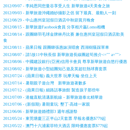
2012/09/07 - 李純恩同您曼谷享受人生 新華旅遊4天美食之旅
2012/09/03 - 新華旅遊沖繩婚紗攝影之侶 留下最真、最動人一刻
2012/08/29 - 中山惠州皇冠假日酒店中秋節賞月晚會
2012/08/15 - 新華旅遊Facebook會員 分享相片贏Lomo相機
2012/08/14 - 跟團睇羽毛球金牌林丹比賽 兼住惠州皇冠假日酒店歎美
食
2012/08/11 - 蘋果日報 跟團睇張惠妹演唱會 西湖樹蔭踩單車
2012/08/07 - 請5放11中秋長假 新華旅遊長線團超筍推介
<="" a="">
2012/08/06 - 中國建設銀行(亞洲)信用卡會員 尊享新華旅遊自悠行優惠
2012/08/02 - 新華旅遊小型組團知己遊及英超狂熱球賽套票
2012/07/24 - (蘋果日報) 義大世界 玩摩天輪 坐住上天
2012/07/14 - 暑期親子遊台灣 新華旅遊著數多
2012/07/12 - (蘋果日報) 細路話事旅館 製造孩子那些年
2012/07/09 - 港龍直航清邁新航線－新華旅遊泰北精華遊
2012/07/06 - (新假期) 暑期童玩: 墾丁‧高雄一家親
2012/06/06 - 新華旅遊婚禮部3 週年感謝祭
2012/05/24 - 東莞塘廈三正半山2天套票 早報名優惠$779起
2012/05/22 - 澳門十六浦索菲特大酒店 限時優惠套票$779起