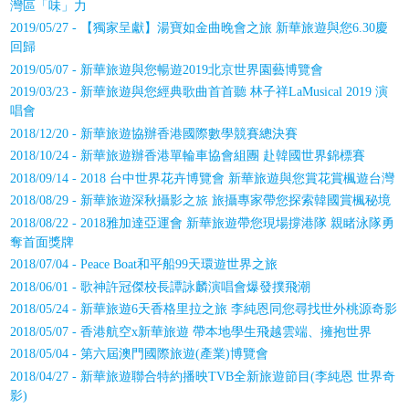
灣區「味」力
2019/05/27 - 【獨家呈獻】湯寶如金曲晚會之旅 新華旅遊與您6.30慶
回歸
2019/05/07 - 新華旅遊與您暢遊2019北京世界園藝博覽會
2019/03/23 - 新華旅遊與您經典歌曲首首聽 林子祥LaMusical 2019 演
唱會
2018/12/20 - 新華旅遊協辦香港國際數學競賽總決賽
2018/10/24 - 新華旅遊辦香港單輪車協會組團 赴韓國世界錦標賽
2018/09/14 - 2018 台中世界花卉博覽會 新華旅遊與您賞花賞楓遊台灣
2018/08/29 - 新華旅遊深秋攝影之旅 旅攝專家帶您探索韓國賞楓秘境
2018/08/22 - 2018雅加達亞運會 新華旅遊帶您現場撐港隊 親睹泳隊勇
奪首面獎牌
2018/07/04 - Peace Boat和平船99天環遊世界之旅
2018/06/01 - 歌神許冠傑校長譚詠麟演唱會爆發撲飛潮
2018/05/24 - 新華旅遊6天香格里拉之旅 李純恩同您尋找世外桃源奇影
2018/05/07 - 香港航空x新華旅遊 帶本地學生飛越雲端、擁抱世界
2018/05/04 - 第六屆澳門國際旅遊(產業)博覽會
2018/04/27 - 新華旅遊聯合特約播映TVB全新旅遊節目(李純恩 世界奇
影)