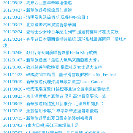
2012/05/18 - 馬來西亞嘉年華即場優惠
2012/04/27 - 新華旅遊母親節最佳獻禮
2012/03/21 - 清明及復活節假期 玩餐飽好節目！
2012/03/13 - 北京國際汽車展覽會豪華團
2012/02/24 - 登瑞士少女峰百年紀念列車 漫遊荷蘭庫肯霍夫花展
2012/02/24 - 春季遊日本關西賞櫻兼暢玩 環球影城最新園區「環球奇
境」
2012/02/06 - 4月台灣天團演唱會兼搭Hello Kitty航機
2012/01/07 - 新華旅遊獲「最強人氣馬來西亞團大獎」
2012/01/06 - 敬老慈善聯歡晚宴 楊章桂芝女士鼎力支持
2011/11/22 - 韓國訪問年精選 - 龍平滑雪度假村Fun Ski Festival
2011/09/19 - 新華旅遊代理沖繩無敵新教堂Lazor Garden
2011/08/26 - 韓國現場直擊F1錦標賽兼遊全羅南道紅葉秘境
2011/08/23 - 東非深度獵奇豪華遊 吸引高消費高要求一族
2011/08/15 - 新華旅遊婚禮蜜月新推介: 毛里裘斯知多 D
2011/07/18 - 滙豐信用卡客戶 尊享新華旅遊暑期優惠
2011/07/15 - 新華旅遊呈獻夏日限定浪漫婚禮蜜月
2011/07/02 - (東方日報)長江三峽壩氣十足
2011/07/02 - (太陽報)世紀鑽石號 - 長江三峽 水漲船High