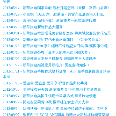
歸來
2013/05/14 - 新華旅遊獨家呈獻 遊杜拜請您睇《天機－富春山居圖》
2013/04/29 - 小巨鴨「Duck 意」維港游 - 共賞充氣展為港人打氣
2013/04/26 - 浪漫婚嫁 完美呈獻 - 新華旅遊一站式婚旅服務
2013/03/25 - 新華旅遊新總行盛大開幕
2013/03/01 - 新華旅遊韓國櫻花美食攝影之旅 專家帶您遍訪賞花名景
2013/02/08 - 新華旅遊特約TVB全新旅遊節目 --《叻哥遊世界》
2013/01/23 - 新華旅遊Fun 享沖繩玩不停遊記大召集 贏機票 飛沖繩
2013/01/10 - 新華旅遊榮獲「最強人氣馬來西亞團大獎」
2013/01/07 - 漫遊沖繩日本最早櫻花祭 兼睇世界三大馬戲團
2012/11/22 - 新華旅遊婚禮蜜月新推介: 愛在斐濟知多D
2012/11/21 - 新華旅遊手機程式雙料登場一APP 在手最新優惠資訊盡
掌握
2012/11/16 - 愛遊會‧愛旅遊‧愛分享 得獎作品與您共賞
2012/10/30 - 冬遊韓國好著數 新華旅遊 X 恒生信用卡推廣優惠
2012/09/24 - 新華旅遊與恒生信用卡呈獻 秋冬至筍旅遊優惠
2012/09/22 - 與老友記同賀中秋 楊章桂芝女士鼎力支持
2012/09/14 - 韓國秋楓生態攝影之旅 專家帶領遍訪全羅南北道秘境
2012/09/07 - 馬來西亞LEGOLAND開幕 新華兼遊新加坡玩轉雙樂園