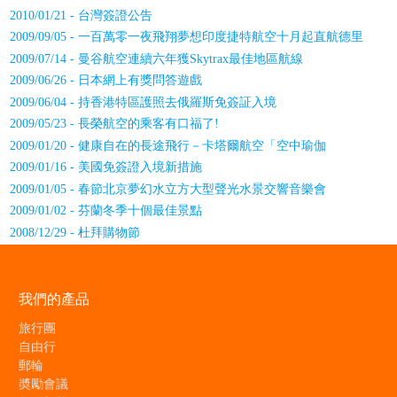
2010/01/21 - 台灣簽證公告
2009/09/05 - 一百萬零一夜飛翔夢想印度捷特航空十月起直航德里
2009/07/14 - 曼谷航空連續六年獲Skytrax最佳地區航線
2009/06/26 - 日本網上有獎問答遊戲
2009/06/04 - 持香港特區護照去俄羅斯免簽証入境
2009/05/23 - 長榮航空的乘客有口福了!
2009/01/20 - 健康自在的長途飛行－卡塔爾航空「空中瑜伽
2009/01/16 - 美國免簽證入境新措施
2009/01/05 - 春節北京夢幻水立方大型聲光水景交響音樂會
2009/01/02 - 芬蘭冬季十個最佳景點
2008/12/29 - 杜拜購物節
我們的產品
旅行團
自由行
郵輪
奬勵會議