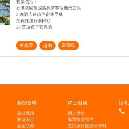
套票包括：
香港來回富國島經濟客位機票乙張
3 晚酒店連續住宿連早餐
免費托運行李限額
20 萬旅遊平安保險
東南亞
越南
富國島
相關資料
網上服務
報名
local_phone
旅遊保險
網上付款
旅遊簽証
購買旅遊禮券
旅客須知
查詢旅行團航班資料