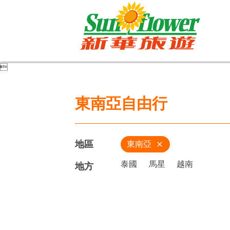

東南亞自由行
地區
東南亞
close
泰國
馬星
越南
地方