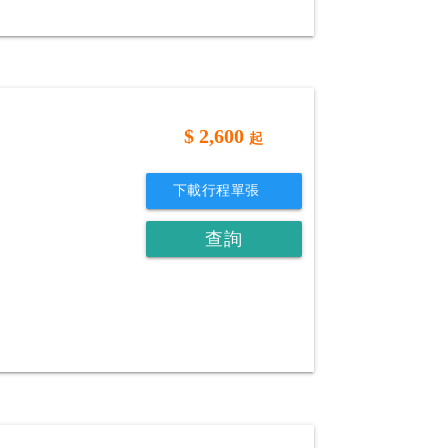
$
2,600
起
下載行程單張
查詢