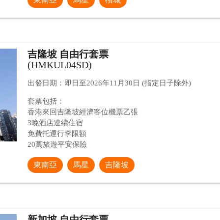
吉隆坡 自由行套票
(HMKUL04SD)
出發日期：即日至2026年11月30日 (指定日子除外)
套票包括：
香港來回吉隆坡經濟客位機票乙張
3晚酒店連續住宿
免費托運行李限額
20萬旅遊平安保險
東南亞
馬星
吉隆坡
新加坡 自由行套票