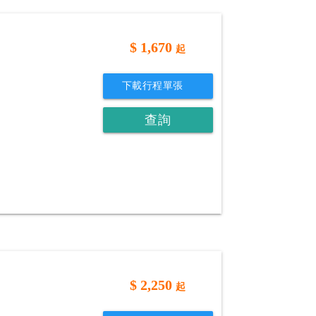
$
1,670
起
下載行程單張
查詢
$
2,250
起