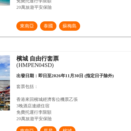
免費托運行李限額
20萬旅遊平安保險
東南亞
泰國
蘇梅島
檳城 自由行套票
(HMPEN04SD)
出發日期：即日至2026年11月30日 (指定日子除外)
套票包括：
香港來回檳城經濟客位機票乙張
3晚酒店連續住宿
免費托運行李限額
20萬旅遊平安保險
東南亞
馬星
檳城