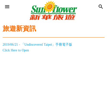
menu
search
旅遊新資訊
2019/06/21 - 「Undiscovered Taipei」手冊電子版
Click Here to Open