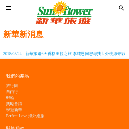
menu
search
新華新消息
2018/05/24 - 新華旅遊6天香格里拉之旅 李純恩同您尋找世外桃源奇影
我們的產品
旅行團
自由行
郵輪
奬勵會議
學遊新華
Perfect Love 海外婚旅
關於我們