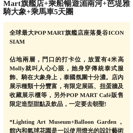
Mart旗艦店+乘船暢遊湄南河+芭堤雅
騎大象+乘馬車5天團
全球最大POP MART旗艦店座落曼谷ICON
SIAM
佔地兩層，門口的打卡位，放置有4米高
Molly就叫人心心眼，她身穿傳統泰式服
飾、騎在大象身上，泰國氛圍十分濃。店內
展示種類十分豐富，有限定展區、扭蛋牆及
收藏展示櫃等，另外POP MART Café販售
限定造型甜點及飲品，一定要去朝聖!
*Lighting Art Museum+Balloon Garden，
館內和氣球花園是一以使用燈光的設計藝術