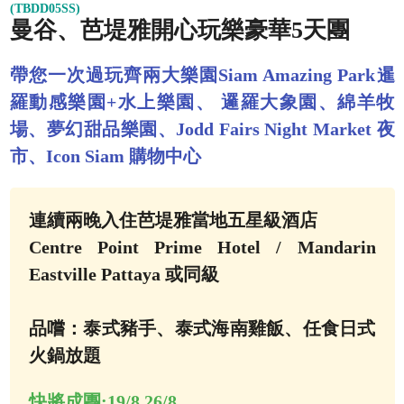
(TBDD05SS)
曼谷、芭堤雅開心玩樂豪華5天團
帶您一次過玩齊兩大樂園Siam Amazing Park暹
羅動感樂園+水上樂園、 邏羅大象園、綿羊牧
場、夢幻甜品樂園、Jodd Fairs Night Market 夜
市、Icon Siam 購物中心
連續兩晚入住芭堤雅當地五星級酒店
Centre Point Prime Hotel / Mandarin
Eastville Pattaya 或同級
品嚐：泰式豬手、泰式海南雞飯、任食日式
火鍋放題
快將成團:
19/8,26/8