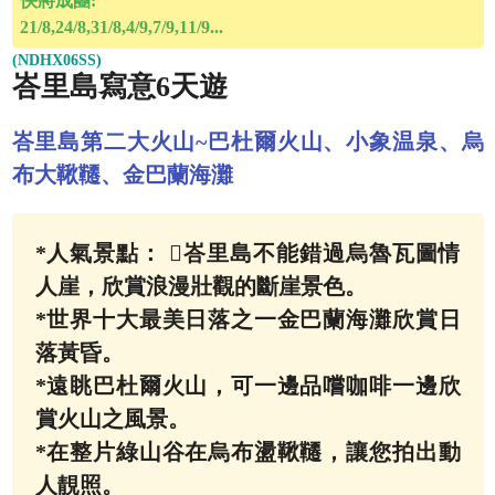
快將成團:
21/8,24/8,31/8,4/9,7/9,11/9...
(NDHX06SS)
峇里島寫意6天遊
峇里島第二大火山~巴杜爾火山、小象温泉、烏
布大鞦韆、金巴蘭海灘
*人氣景點： 峇里島不能錯過烏魯瓦圖情
人崖，欣賞浪漫壯觀的斷崖景色。
*世界十大最美日落之一金巴蘭海灘欣賞日
落黃昏。
*遠眺巴杜爾火山，可一邊品嚐咖啡一邊欣
賞火山之風景。
*在整片綠山谷在烏布盪鞦韆，讓您拍出動
人靚照。