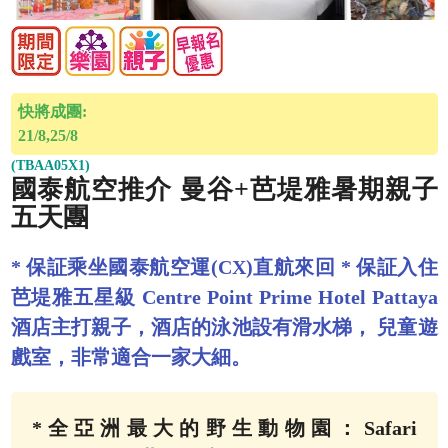
快將成團:
21/8,25/8
(TBAA05X1)
國泰航空推介 曼谷+芭堤雅暑期親子
五天團
* 保証乘坐國泰航空運(CX)直航來回 * 保証入住
芭堤雅五星級 Centre Point Prime Hotel Pattaya
酒店主打親子，酒店的泳池設有滑水梯， 兒童遊
戲室，非常適合一家大細。
*全亞洲最大的野生動物園：Safari