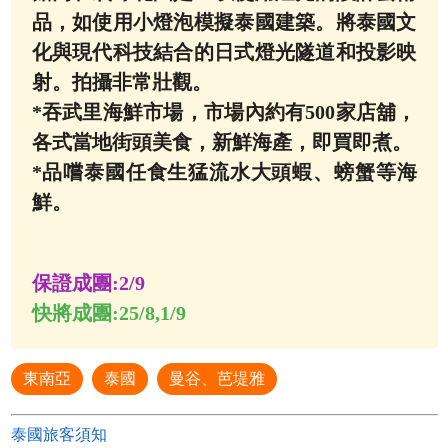
品，如使用小燈泡模擬泰國建築。將泰國文
化與現代科技結合的日式燈光隧道和投影映
射。拍攝非常壯觀。
*吞武里海鮮市場，市場內約有500家店舖，
各式當地街頭美食，新鮮海產，即買即煮。
*品嚐泰國任食生猛流水大頭蝦、螃蟹等海
鮮。
保證成團:
2/9
快將成團:
25/8,1/9
東南亞
泰國
曼谷、芭堤雅
泰國旅客須知