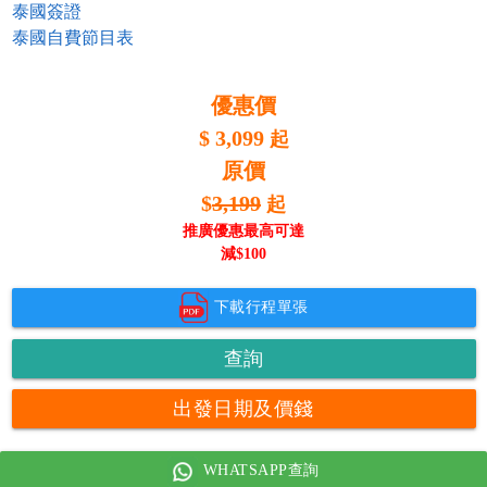
泰國簽證
泰國自費節目表
優惠價
$
3,099
起
原價
$
3,199
起
推廣優惠最高可達
減$
100
下載行程單張
查詢
出發日期及價錢
WHATSAPP查詢