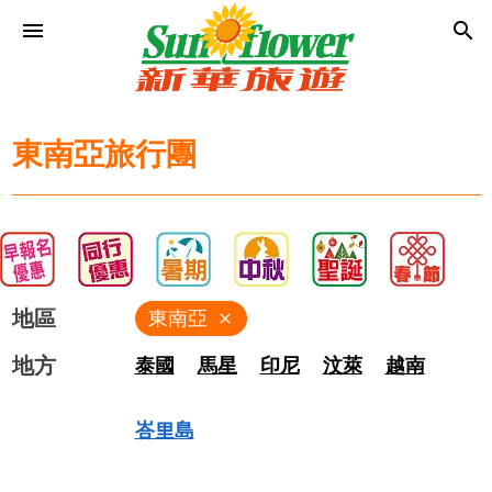
menu
search
東南亞旅行團
地區
東南亞
close
地方
泰國
馬星
印尼
汶萊
越南
峇里島