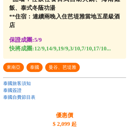
飯、泰式冬蔭功湯
**住宿：連續兩晚入住芭堤雅當地五星級酒
店
保證成團:
5/9
快將成團:
12/9,14/9,19/9,3/10,7/10,17/10...
東南亞
泰國
曼谷、芭堤雅
泰國旅客須知
泰國簽證
泰國自費節目表
優惠價
$
2,099
起