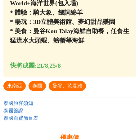
World+海洋世界(包入場)
* 體驗：騎大象、餵詞綿羊
* 暢玩：3D立體美術館、夢幻甜品樂園
* 美食：曼谷Kou Talay海鮮自助餐，任食生
猛流水大頭蝦、螃蟹等海鮮
快將成團:
21/8,25/8
東南亞
泰國
曼谷、芭堤雅
泰國旅客須知
泰國簽證
泰國自費節目表
優惠價