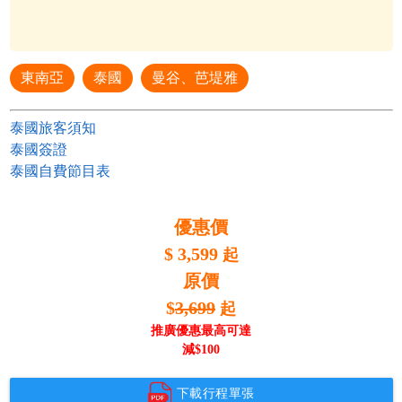
東南亞
泰國
曼谷、芭堤雅
泰國旅客須知
泰國簽證
泰國自費節目表
優惠價
$
3,599
起
原價
$
3,699
起
推廣優惠最高可達
減$
100
下載行程單張