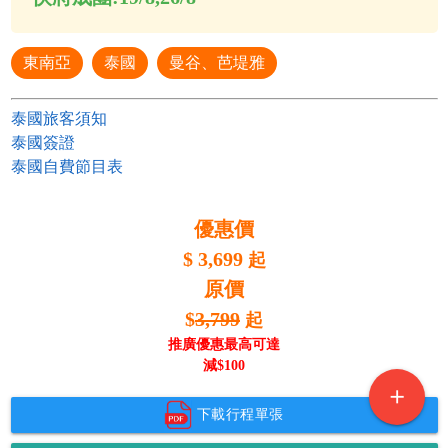
東南亞
泰國
曼谷、芭堤雅
泰國旅客須知
泰國簽證
泰國自費節目表
優惠價
$
3,699
起
原價
$
3,799
起
推廣優惠最高可達
減$
100
add
下載行程單張