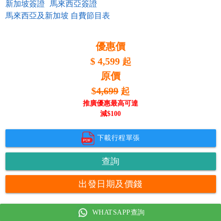
新加坡簽證
馬來西亞簽證
馬來西亞及新加坡 自費節目表
優惠價
$
4,599
起
原價
$
4,699
起
推廣優惠最高可達
減$
100
下載行程單張
查詢
出發日期及價錢
WHATSAPP查詢