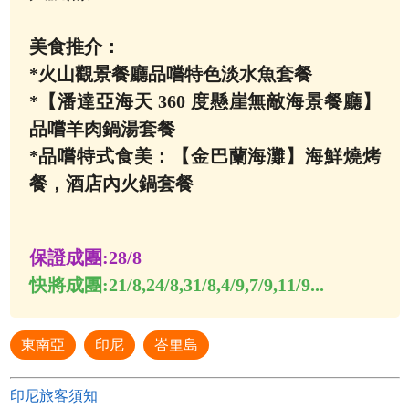
美食推介：
*火山觀景餐廳品嚐特色淡水魚套餐
*【潘達亞海天 360 度懸崖無敵海景餐廳】
品嚐羊肉鍋湯套餐
*品嚐特式食美：【金巴蘭海灘】海鮮燒烤
餐，酒店內火鍋套餐
保證成團:
28/8
快將成團:
21/8,24/8,31/8,4/9,7/9,11/9...
東南亞
印尼
峇里島
印尼旅客須知