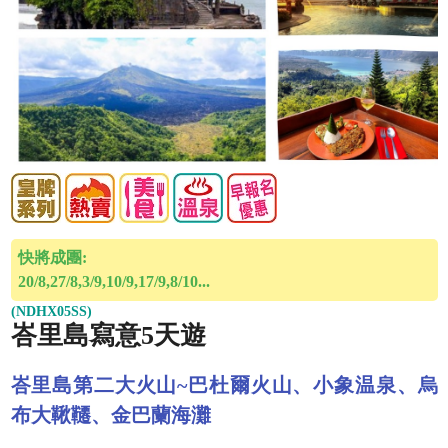
快將成團:
20/8,27/8,3/9,10/9,17/9,8/10...
(NDHX05SS)
峇里島寫意5天遊
峇里島第二大火山~巴杜爾火山、小象温泉、烏
布大鞦韆、金巴蘭海灘