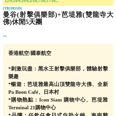
12/9,14/9,19/9,3/10,7/10,17/10...
(TBJJ05SD)
曼谷(射擊俱樂部)+芭堤雅(雙龍寺大
佛)休閒5天團
...
香港航空/國泰航空
*刺激玩盡：黑水王射擊俱樂部，體驗射擊
樂趣
*暢遊：芭堤雅最高山頂雙龍寺大佛、全新
Pa Boon Café、日本村
*購物熱點：Icon Siam 購物中心、芭堤雅
Terminal 21購物中心
*品嚐：任飲任食日式自助火鍋、海南雞