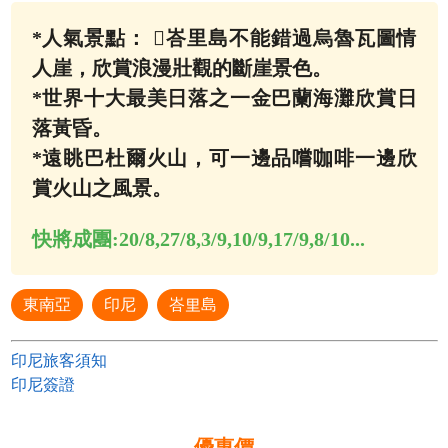
*人氣景點： 峇里島不能錯過烏魯瓦圖情
人崖，欣賞浪漫壯觀的斷崖景色。
*世界十大最美日落之一金巴蘭海灘欣賞日
落黃昏。
*遠眺巴杜爾火山，可一邊品嚐咖啡一邊欣
賞火山之風景。
快將成團:
20/8,27/8,3/9,10/9,17/9,8/10...
東南亞
印尼
峇里島
印尼旅客須知
印尼簽證
優惠價