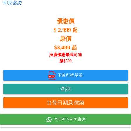
印尼簽證
優惠價
$
2,999
起
原價
$
3,499
起
推廣優惠最高可達
減$
500
下載行程單張
查詢
出發日期及價錢
WHATSAPP查詢