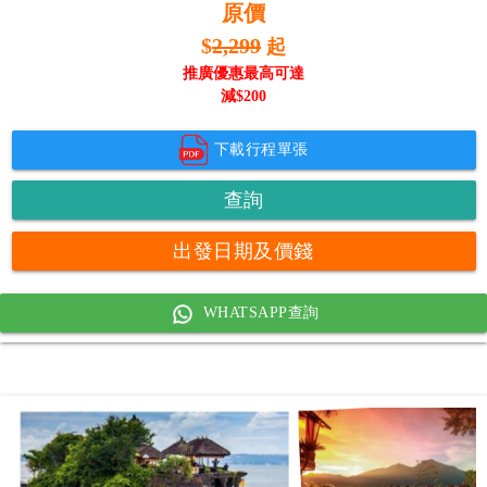
原價
$
2,299
起
推廣優惠最高可達
減$
200
下載行程單張
查詢
出發日期及價錢
WHATSAPP查詢