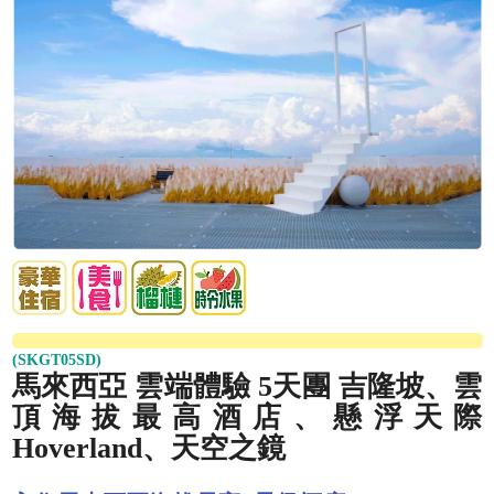
(SKGT05SD)
馬來西亞 雲端體驗 5天團 吉隆坡、雲
頂海拔最高酒店、懸浮天際
Hoverland、天空之鏡