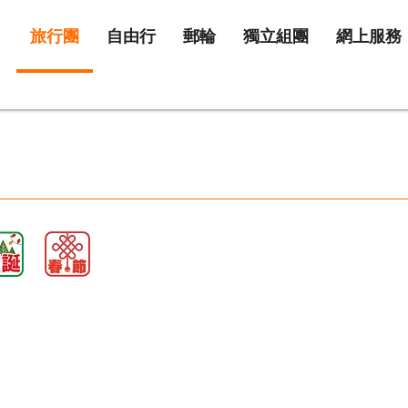
旅行團
自由行
郵輪
獨立組團
網上服務