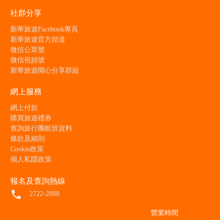
社群分享
新華旅遊Facebook專頁
新華旅遊官方頻道
微信公眾號
微信視頻號
新華旅遊開心分享群組
網上服務
網上付款
購買旅遊禮券
查詢旅行團航班資料
條款及細則
Cookie政策
個人私隱政策
報名及查詢熱線
local_phone
2722-2888
營業時間