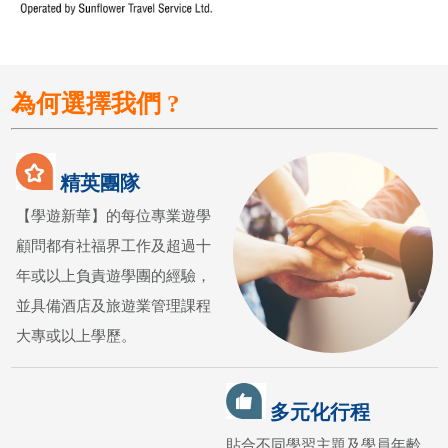
為何選擇我們 ?
精英團隊
【學遊新華】的每位專業遊學
顧問都有社福界工作及超過十
年或以上負責遊學團的經驗，
並具備酒店及旅遊業管理課程
大專或以上學歷。
多元化行程
貼合不同學習主題及學員年齡