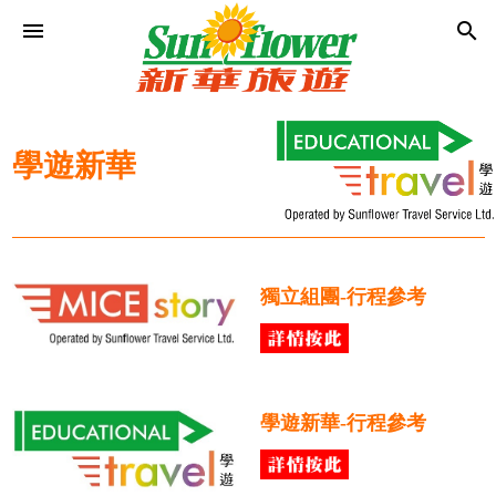
menu
search
學遊新華
獨立組團-行程參考
學遊新華-行程參考