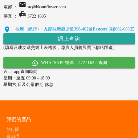
email
電郵 ：
stc@hksunflower.com
fax
傳真 ：
3722 1605
location_on
觀塘（總行）: 九龍觀塘觀塘道398-402號Eastcore 6樓602-603室
網上查詢
(填寫及成功遞交網上表格後，專責人員將與閣下聯絡跟進）
WHATSAPP號碼 - 37221622 查詢
Whatsapp查詢時間 :
星期一至五 09:00 - 18:00
星期六,日及公眾假期 休息
我們的產品
旅行團
自由行