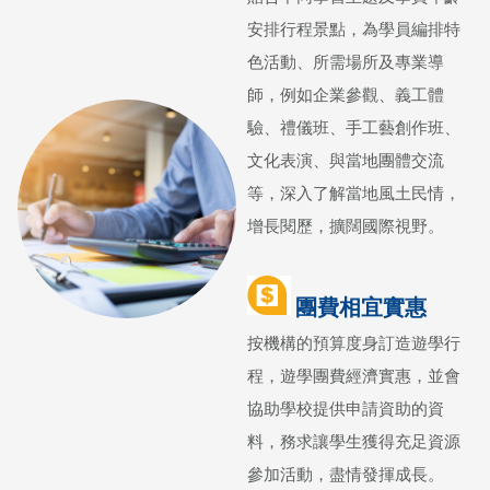
安排行程景點，為學員編排特
色活動、所需場所及專業導
師，例如企業參觀、義工體
驗、禮儀班、手工藝創作班、
文化表演、與當地團體交流
等，深入了解當地風土民情，
增長閱歷，擴闊國際視野。
團費相宜實惠
按機構的預算度身訂造遊學行
程，遊學團費經濟實惠，並會
協助學校提供申請資助的資
料，務求讓學生獲得充足資源
參加活動，盡情發揮成長。