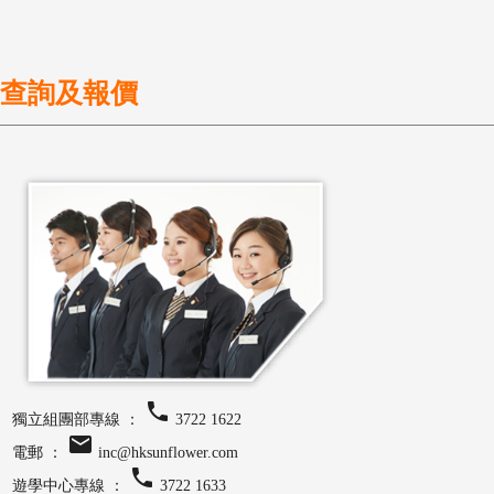
查詢及報價
local_phone
獨立組團部專線 ：
3722 1622
email
電郵 ：
inc@hksunflower.com
local_phone
遊學中心專線 ：
3722 1633