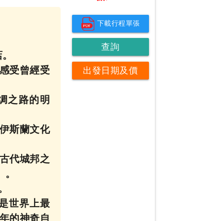
下載行程單張
查詢
店。
，感受曾經受
出發日期及價
錢
绸之路的明
和伊斯蘭文化
古代城邦之
】。
。
為是世界上最
0年的神奇自