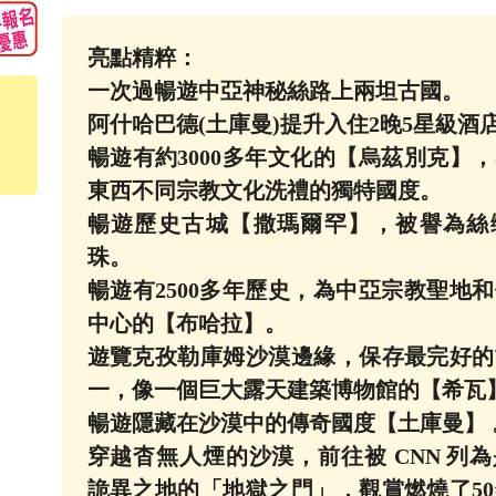
亮點精粹：
一次過暢遊中亞神秘絲路上兩坦古國。
阿什哈巴德(土庫曼)提升入住2晚5星級酒
暢遊有約3000多年文化的【烏茲別克】
東西不同宗教文化洗禮的獨特國度。
暢遊歷史古城【撒瑪爾罕】，被譽為絲
珠。
暢遊有2500多年歷史，為中亞宗教聖地
中心的【布哈拉】。
遊覽克孜勒庫姆沙漠邊緣，保存最完好的
一，像一個巨大露天建築博物館的【希瓦
暢遊隱藏在沙漠中的傳奇國度【土庫曼】 
穿越杳無人煙的沙漠，前往被 CNN 列
詭異之地的「地獄之門」，觀賞燃燒了5