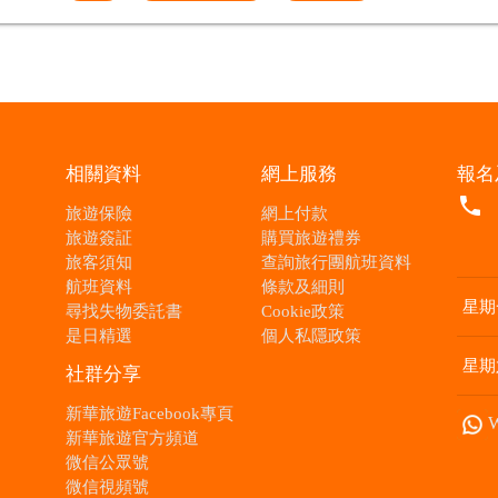
相關資料
網上服務
報名
local_phone
旅遊保險
網上付款
旅遊簽証
購買旅遊禮券
旅客須知
查詢旅行團航班資料
航班資料
條款及細則
星期
尋找失物委託書
Cookie政策
是日精選
個人私隱政策
星期
社群分享
新華旅遊Facebook專頁
新華旅遊官方頻道
微信公眾號
微信視頻號