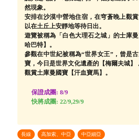
然現象。
安排在沙漠中營地住宿，在穹蒼晚上觀賞
以在土丘上安靜地等待日出。
遊覽被稱為「白色大理石之城」的士庫曼
哈巴特】。
參觀在中世紀被稱為“世界女王”，曾是
寶，今日是世界文化遺產的【梅爾夫城】 
觀賞土庫曼國寶【汗血寶馬】。
保證成團: 8/9
快將成團: 22/9,29/9
長線
高加索、中亞
中亞細亞