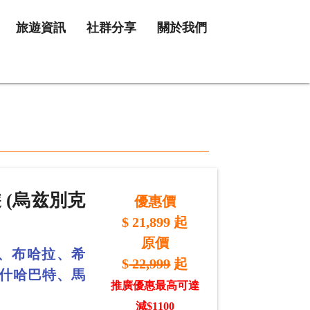
旅遊資訊
社群分享
關於我們
 (烏兹別克
優惠價
$
21,899
起
原價
、布哈拉、希
$
22,999
起
阿什哈巴特、馬
推廣優惠最高可達
減$1100