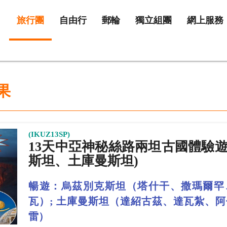
旅行團
自由行
郵輪
獨立組團
網上服務
果
(IKUZ13SP)
13天中亞神秘絲路兩坦古國體驗遊
斯坦、土庫曼斯坦)
暢遊：烏茲別克斯坦（塔什干、撒瑪爾罕
瓦）; 土庫曼斯坦（達紹古茲、達瓦紮、
雷）