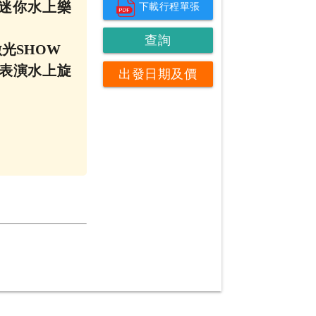
rk 迷你水上樂
下載行程單張
查詢
激光SHOW
伕表演水上旋
出發日期及價
錢