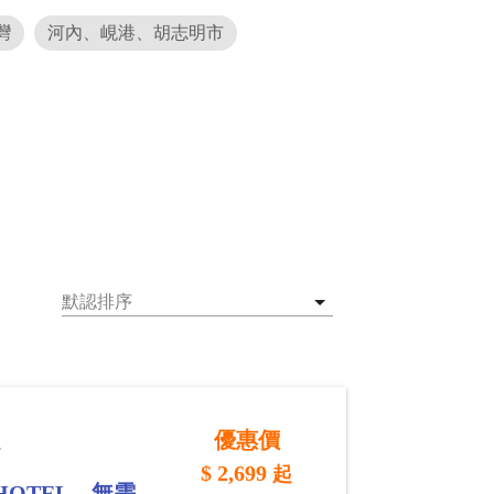
灣
河內、峴港、胡志明市
旅
優惠價
$
2,699
起
 HOTEL，無需