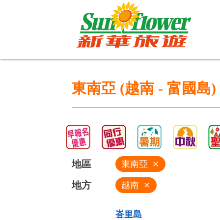
東南亞 (越南 - 富國島
地區
東南亞
close
地方
越南
close
峇里島