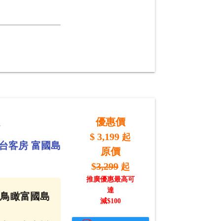
旅
優惠價
$
3,199
起
台客房 富國島
原價
$
3,299
起
推廣優惠最高可
達
0度鳥瞰富國島
減$
100