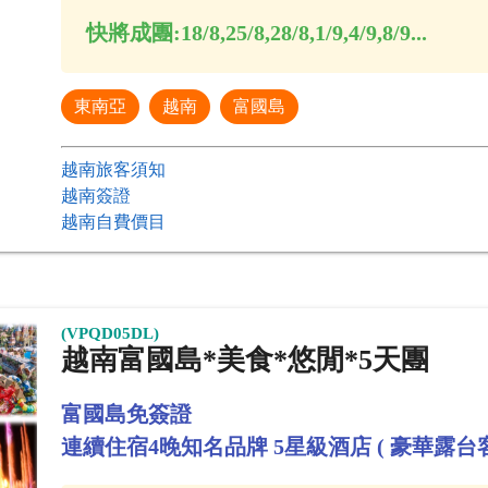
快將成團:
18/8,25/8,28/8,1/9,4/9,8/9...
東南亞
越南
富國島
越南旅客須知
越南簽證
越南自費價目
(VPQD05DL)
越南富國島*美食*悠閒*5天團
富國島免簽證
連續住宿4晚知名品牌 5星級酒店 ( 豪華露台客