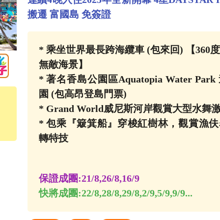
搬遷 富國島 免簽證
* 乘坐世界最長跨海纜車 (包來回) 【36
無敵海景】
* 著名香島公園區Aquatopia Water Pa
園 (包高昂登島門票)
* Grand World威尼斯河岸觀賞大型水舞
* 包乘『簸箕船』穿梭紅樹林，觀賞漁
轉特技
保證成團:
21/8,26/8,16/9
快將成團:
22/8,28/8,29/8,2/9,5/9,9/9...