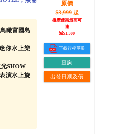
原價
$
3,999
起
推廣優惠最高可
達
0度鳥瞰富國島
減$
1,300
rk 迷你水上樂
下載行程單張
查詢
激光SHOW
伕表演水上旋
出發日期及價
錢