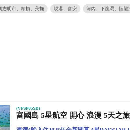
胡志明市、頭頓、美拖
峴港、會安
河內、下龍灣、陸龍
(VPSP05SD)
富國島 5星航空 開心 浪漫 5天之
連續4晚入住2025年全新開幕 4星DAYSTAR