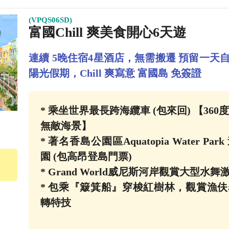
(VPQS06SD)
富國Chill 爽美食開心6天遊
連續 5晚住宿4星酒店，無需搬遷 預留一天
陽光假期，Chill 爽寫意 富國島 免簽證
* 乘坐世界最長跨海纜車 (包來回) 【36
無敵海景】
* 著名香島公園區Aquatopia Water Pa
園 (包高昂登島門票)
* Grand World威尼斯河岸觀賞大型水舞
* 包乘『簸箕船』穿梭紅樹林，觀賞漁
轉特技