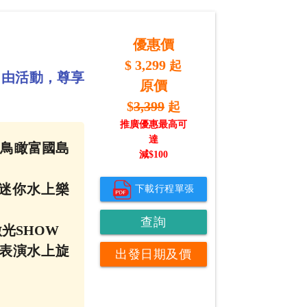
優惠價
$
3,299
起
自由活動，尊享
原價
$
3,399
起
推廣優惠最高可
達
0度鳥瞰富國島
減$
100
rk 迷你水上樂
下載行程單張
查詢
激光SHOW
伕表演水上旋
出發日期及價
錢