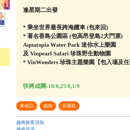
逢星期二出發
* 乘坐世界最長跨海纜車 (包來回)
* 著名香島公園區 (包高昂登島2大門票)
Aquatopia Water Park 迷你水上樂園
及 Vinpearl Safari 珍珠野生動物園
* VinWonders 珍珠主題樂園【包入場
快將成團:
18/8,25/8,1/9
東南亞
越南
富國島
越南旅客須知
越南簽證