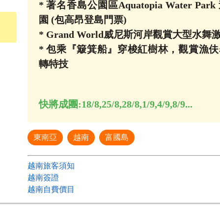
* 著名香島公園區Aquatopia Water Pa
園 (包高昂登島門票)
* Grand World威尼斯河岸觀賞大型水舞
* 包乘『簸箕船』穿梭紅樹林，觀賞漁
轉特技
快將成團:
18/8,25/8,28/8,1/9,4/9,8/9...
東南亞
越南
富國島
越南旅客須知
越南簽證
越南自費價目