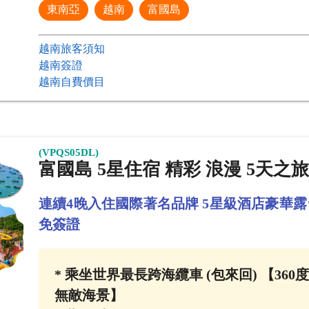
東南亞
越南
富國島
越南旅客須知
越南簽證
越南自費價目
(VPQS05DL)
富國島 5星住宿 精彩 浪漫 5天之
連續4晚入住國際著名品牌 5星級酒店豪華露
免簽證
* 乘坐世界最長跨海纜車 (包來回) 【36
無敵海景】