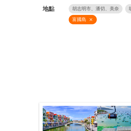
地點
胡志明市、潘切、美奈
富國島
close