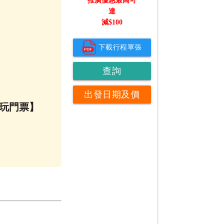
推廣優惠最高可
達
減$
100
下載行程單張
查詢
出發日期及價
及任玩門票】
錢