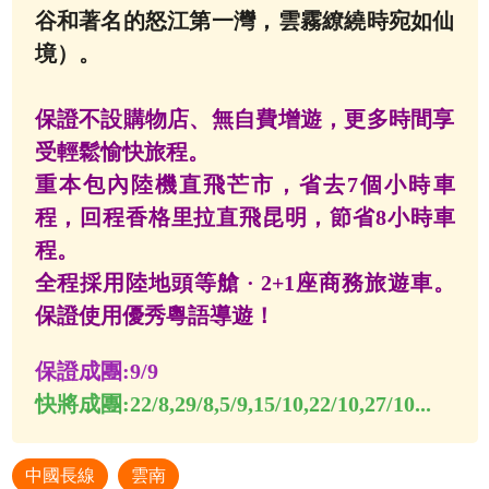
谷和著名的怒江第一灣，雲霧繚繞時宛如仙
境）。
保證不設購物店、無自費增遊，更多時間享
受輕鬆愉快旅程。
重本包內陸機直飛芒市，省去7個小時車
程，回程香格里拉直飛昆明，節省8小時車
程。
全程採用陸地頭等艙 · 2+1座商務旅遊車。
保證使用優秀粵語導遊！
保證成團:
9/9
快將成團:
22/8,29/8,5/9,15/10,22/10,27/10...
中國長線
雲南