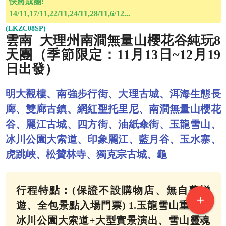
快將成團:
14/11,17/11,22/11,24/11,28/11,6/12...
(LKZC08SP)
雲南 大理州南澗無量山櫻花谷純玩8
天團（季節限定：11月13日~12月19
日出發）
明大觀樓、南強步行街、大理古城、洱海生態長
廊、雙廊古鎮、網紅聖托里尼、南澗無量山櫻花
谷、麗江古城、四方街、油紙傘街、玉龍雪山、
冰川公園大索道、印象麗江、藍月谷、玉水寨、
虎跳峽、松贊林寺、獨克宗古城、龜
行程特點：(保證不設購物店、無自費增
add
遊、全包景點入場門票) 1.玉龍雪山重本包
冰川公園大索道+大型實景演出、雪山靈魂