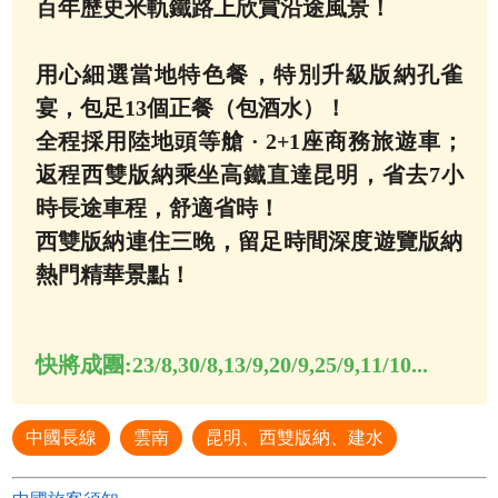
百年歷史米軌鐵路上欣賞沿途風景！
用心細選當地特色餐，特別升級版納孔雀
宴，包足13個正餐（包酒水）！
全程採用陸地頭等艙 · 2+1座商務旅遊車；
返程西雙版納乘坐高鐵直達昆明，省去7小
時長途車程，舒適省時！
西雙版納連住三晚，留足時間深度遊覽版納
熱門精華景點！
快將成團:
23/8,30/8,13/9,20/9,25/9,11/10...
中國長線
雲南
昆明、西雙版納、建水