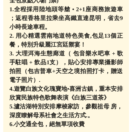
全包景點入場門票)
1.全程採用陸地頭等艙 • 2+1座商務旅遊車
；返程香格里拉乘坐高鐵直達昆明，省去9
小時長途車程。
2. 用心精選雲南地道特色美食,包足13個正
餐，特別升級麗江宮廷禦宴！
3. 大理洱海生態廊道（ 包音樂水吧車 + 歌
手駐唱 + 飲品1支），貼心安排專業攝影師
拍照（包吉普車+天空之境拍照打卡，贈送
電子照片）.
4.遊覽白族文化瑰寶地•喜洲古鎮，重本安排
欣賞民族特色歌舞表演《白族三道茶》
5.瀘沽湖特別安排摩梭家訪，參觀祖母 房，
深度瞭解母系社會之生活方式.。
6.小交通全包，絕無單項收費