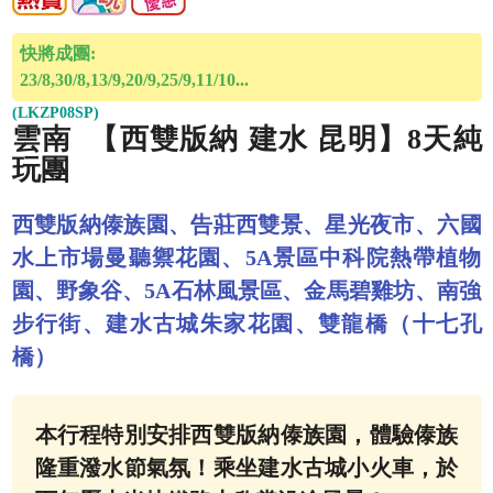
快將成團:
23/8,30/8,13/9,20/9,25/9,11/10...
(LKZP08SP)
雲南 【西雙版納 建水 昆明】8天純
玩團
西雙版納傣族園、告莊西雙景、星光夜市、六國
水上市場曼聽禦花園、5A景區中科院熱帶植物
園、野象谷、5A石林風景區、金馬碧雞坊、南強
步行街、建水古城朱家花園、雙龍橋（十七孔
橋）
本行程特別安排西雙版納傣族園，體驗傣族
隆重潑水節氣氛！乘坐建水古城小火車，於