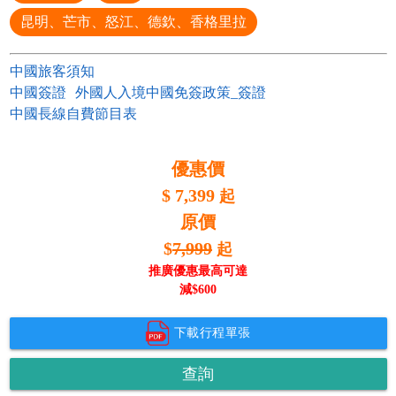
昆明、芒市、怒江、德欽、香格里拉
中國旅客須知
中國簽證
外國人入境中國免簽政策_簽證
中國長線自費節目表
優惠價
$
7,399
起
原價
$
7,999
起
推廣優惠最高可達
減$
600
下載行程單張
查詢