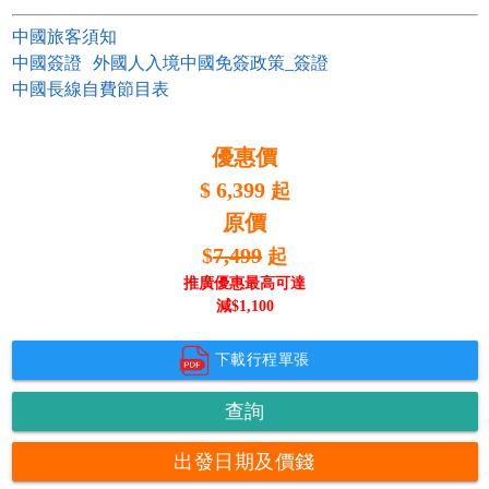
中國旅客須知
中國簽證
外國人入境中國免簽政策_簽證
中國長線自費節目表
優惠價
$
6,399
起
原價
$
7,499
起
推廣優惠最高可達
減$
1,100
下載行程單張
查詢
出發日期及價錢