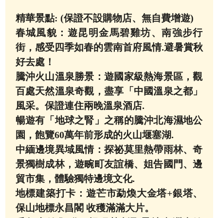
精華景點: (保證不設購物店、無自費增遊)
春城風貌：遊昆明金馬碧雞坊、南強步行
街，感受四季如春的雲南首府風情.避暑賞秋
好去處！
騰沖火山溫泉勝景：遊國家級熱海景區，觀
百處天然溫泉奇觀，盡享「中國溫泉之都」
風采。保證連住兩晚溫泉酒店.
暢遊有「地球之腎」之稱的騰沖北海濕地公
園，飽覽60萬年前形成的火山堰塞湖.
中緬邊境異域風情：探祕莫里熱帶雨林、奇
景獨樹成林，遊畹町友誼橋、姐告國門、邊
貿市集，體驗獨特邊境文化.
地標建築打卡：遊芒市勐煥大金塔+銀塔、
保山地標永昌閣 收穫滿滿大片。