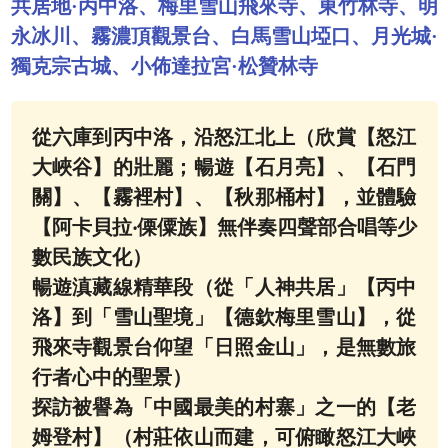
共居地·丙中洛、梅里雪山飛來寺、東竹林寺、明
永冰川、霧濃頂觀景台、白馬雪山埡口、月光城·
獨克宗古城、小佈達拉宮·松贊林寺
從六庫到丙中洛，沿怒江北上（欣賞【怒江
大峽谷】的壯麗；暢遊【石月亮】、【石門
關】、【霧裡村】、【秋那桶村】，並體驗
【阿卡貝拉‧傈僳族】無伴奏四聲部合唱等少
數民族文化）
暢遊滇藏線精華段（從「人神共居」【丙中
洛】到「雪山聖境」【德欽梅里雪山】，從
飛來寺觀景台仰望「日照金山」，是無數旅
行者心中的聖景）
探訪被譽為「中國最美的村寨」之一的【老
姆登村】（村莊依山而建，可俯瞰怒江大峽