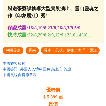
贈送張藝謀執導大型實景演出、雪山靈魂之
作《印象麗江》秀!
保證成團:
16/8,19/8,23/8,26/8,3/9,5/9...
快將成團:
22/8,29/8,2/9,12/9,12/10,14/10...
中國長線
雲南
雲南、昆明、楚雄、大理、麗江
中國旅客須知
中國簽證
外國人入境中國免簽政策_簽證
中國長線自費節目表
優惠價
$
5,899
起
原價