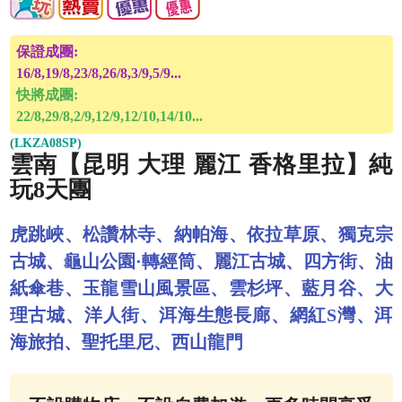
保證成團:
16/8,19/8,23/8,26/8,3/9,5/9...
快將成團:
22/8,29/8,2/9,12/9,12/10,14/10...
(LKZA08SP)
雲南【昆明 大理 麗江 香格里拉】純
玩8天團
虎跳峽、松讚林寺、納帕海、依拉草原、獨克宗
古城、龜山公園·轉經筒、麗江古城、四方街、油
紙傘巷、玉龍雪山風景區、雲杉坪、藍月谷、大
理古城、洋人街、洱海生態長廊、網紅S灣、洱
海旅拍、聖托里尼、西山龍門