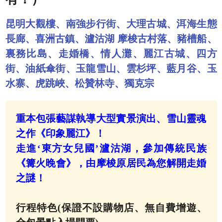
昆明大觀樓、南強步行街、大理古城、洱海生態
長廊、喜洲古鎮、瀘沽湖 摩梭古村落、豬槽船、
裏務比島、走婚橋、情人灘、麗江古城、四方
街、油紙傘街、玉龍雪山、雲杉坪、藍月谷、玉
水寨、虎跳峽、松贊林寺、獨克宗
重本包張藝謀執導大型實景演出、雪山靈魂
之作《印象麗江》！
走進‘東方女兒國’瀘沽湖，參加傳統民族
《篝火晚會》，由摩梭原居民為您解開走婚
之謎！
行程特色(保證不設購物店、無自費增遊、