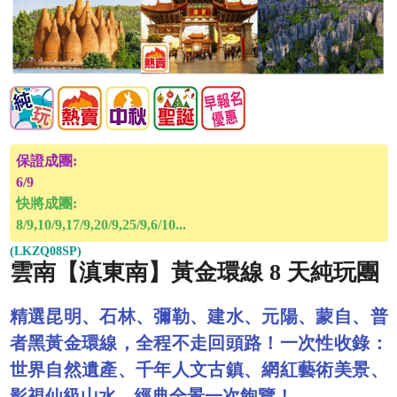
保證成團:
6/9
快將成團:
8/9,10/9,17/9,20/9,25/9,6/10...
(LKZQ08SP)
雲南【滇東南】黃金環線 8 天純玩團
精選昆明、石林、彌勒、建水、元陽、蒙自、普
者黑黃金環線，全程不走回頭路！一次性收錄：
世界自然遺產、千年人文古鎮、網紅藝術美景、
影視仙級山水，經典全景一次飽覽！