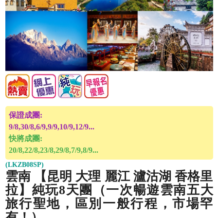
保證成團:
9/8,30/8,6/9,9/9,10/9,12/9...
快將成團:
20/8,22/8,23/8,29/8,7/9,8/9...
(LKZB08SP)
雲南 【昆明 大理 麗江 瀘沽湖 香格里
拉】純玩8天團（一次暢遊雲南五大
旅行聖地，區別一般行程，市場罕
有！）