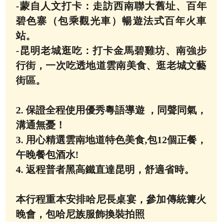
-蒙自人文打卡：走訪西南聯大舊址、百年
碧色寨（包乘觀光車）暢遊法式百年火車
站。
-昆明老城逛吃：打卡金馬碧雞坊、南強步
行街，一次吃透地道雲南美食、逛老城文藝
街區。
2. 保證全程使用優秀粵語導遊 ，同聲同氣，
溝通無憂！
3. 用心精選雲南地道特色美食,包12個正餐，
午晚餐包酒水!
4. 返程普者黑高鐵直達昆明，舒適省時。
本行程重本安排哈尼長桌宴，參加傳統篝火
晚會，包哈尼族服飾換裝拍照