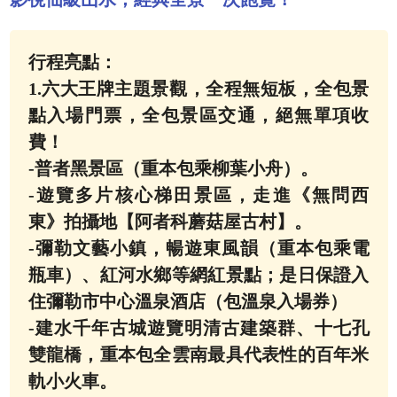
行程亮點：
1.六大王牌主題景觀，全程無短板，全包景
點入場門票，全包景區交通，絕無單項收
費！
-普者黑景區（重本包乘柳葉小舟）。
-遊覽多片核心梯田景區，走進《無問西
東》拍攝地【阿者科蘑菇屋古村】。
-彌勒文藝小鎮，暢遊東風韻（重本包乘電
瓶車）、紅河水鄉等網紅景點；是日保證入
住彌勒市中心溫泉酒店（包溫泉入場券）
-建水千年古城遊覽明清古建築群、十七孔
雙龍橋，重本包全雲南最具代表性的百年米
軌小火車。