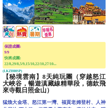
保證成團:
9/9
快將成團:
22/8,29/8,5/9,15/10,22/10,27/10...
(LKZH08SP)
【秘境雲南】8天純玩團（穿越怒江
大峽谷，暢遊滇藏線精華段，德欽飛
來寺觀日照金山）
猛煥大金塔、怒江第一灣、福貢老姆登村、人神