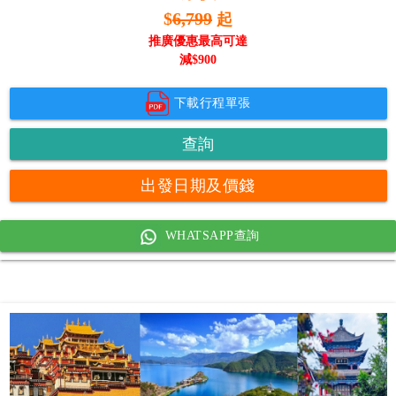
$
6,799
起
推廣優惠最高可達
減$
900
下載行程單張
查詢
出發日期及價錢
WHATSAPP查詢