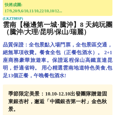
快將成團:
17/9,20/9,6/10,11/10,22/10,10/12...
(LKZT08SP)
雲南【極邊第一城·騰沖】8 天純玩團
（騰沖/大理/昆明/保山/瑞麗）
品質保證：全包景點入場門票，全包景區交通，
絕無單項收費。餐食全包（正餐包酒水）。 2+1
座商務豪華旅遊車。保證返程保山高鐵直達昆
明，舒適省時。 用心精選雲南地道特色美食,包
足13個正餐，午晚餐包酒水!
季節限定美景：10.10-12.10出發團隊贈遊固
東銀杏村，邂逅「中國銀杏第一村」金色秋
景。