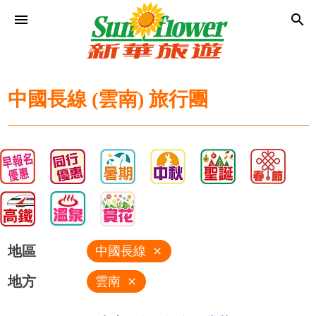
menu
search
中國長線 (雲南) 旅行團
地區
中國長線
close
地方
雲南
close