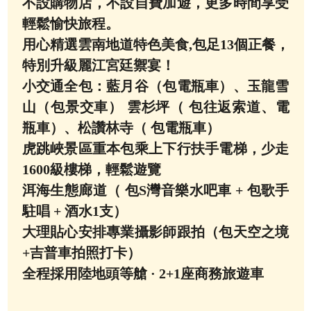
不設購物店，不設自費加遊，更多時間享受
輕鬆愉快旅程。
用心精選雲南地道特色美食,包足13個正餐，
特別升級麗江宮廷禦宴！
小交通全包：藍月谷（包電瓶車）、玉龍雪
山（包景交車） 雲杉坪（ 包往返索道、電
瓶車）、松讚林寺（ 包電瓶車）
虎跳峽景區重本包乘上下行扶手電梯，少走
1600級樓梯，輕鬆遊覽
洱海生態廊道（ 包S灣音樂水吧車 + 包歌手
駐唱 + 酒水1支）
大理貼心安排專業攝影師跟拍（包天空之境
+吉普車拍照打卡）
全程採用陸地頭等艙 · 2+1座商務旅遊車