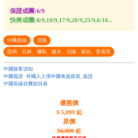
保證成團:
6/9
快將成團:
8/9,10/9,17/9,20/9,25/9,6/10...
中國長線
雲南
昆明、石林、彌勒、建水、元陽、蒙自、普者黑
中國旅客須知
中國簽證
外國人入境中國免簽政策_簽證
中國長線自費節目表
優惠價
$
5,899
起
原價
$
6,999
起