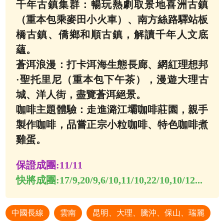
千年古鎮集群：暢玩熱劇取景地喜洲古鎮
（重本包乘麥田小火車）、南方絲路驛站板
橋古鎮、僑鄉和順古鎮，解讀千年人文底
蘊。
蒼洱浪漫：打卡洱海生態長廊、網紅理想邦
·聖托里尼（重本包下午茶），漫遊大理古
城、洋人街，盡覽蒼洱絕景。
咖啡主題體驗：走進潞江壩咖啡莊園，親手
製作咖啡，品嘗正宗小粒咖啡、特色咖啡煮
雞蛋。
保證成團:
11/11
快將成團:
17/9,20/9,6/10,11/10,22/10,10/12...
中國長線
雲南
昆明、大理、騰沖、保山、瑞麗