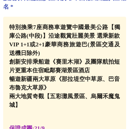
名 *
特別換乘7座商務車遊覽中國最美公路【獨
庫公路(中段)】沿途觀賞壯麗美景 選乘新款
VIP 1+1或2+1豪華商務旅遊巴(景區交通及
送機日除外)
創新安排乘船遊《賽里木湖》及團隊航拍短
片更重本住宿毗鄰賽湖景區酒店
暢遊新疆兩大草原《那拉堤空中草原、巴音
布魯克大草原》
兩大地質奇觀【五彩灘風景區、烏爾禾魔鬼
城】
保證成團:
21/9