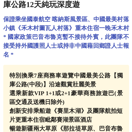
庫公路12天純玩深度遊
保證乘坐國泰航空 喀納斯風景區、中國最美村落
小鎮《禾木村圖瓦人村落》重本住宿一晚禾木村
* 國家政策巴音布魯克暫不接待外賓，此團隊不
接受持外國護照人士或持非中國藉回鄉證人士報
名 *
特別換乘7座商務車遊覽中國最美公路【獨
庫公路(中段)】沿途觀賞壯麗美景
選乘新款VIP 1+1或2+1豪華商務旅遊巴(景
區交通及送機日除外)
創新安排乘船遊《賽里木湖》及團隊航拍短
片更重本住宿毗鄰賽湖景區酒店
暢遊新疆兩大草原《那拉堤草原、巴音布魯