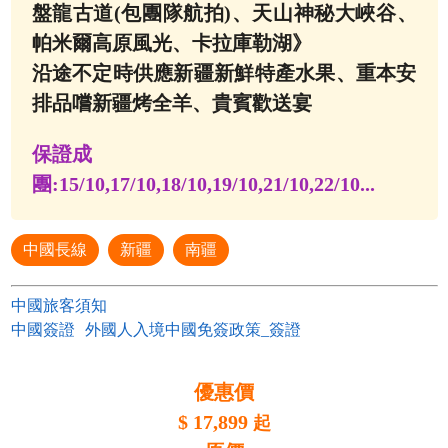
盤龍古道(包團隊航拍)、天山神秘大峽谷、
帕米爾高原風光、卡拉庫勒湖》
沿途不定時供應新疆新鮮特產水果、重本安
排品嚐新疆烤全羊、貴賓歡送宴
保證成
團:
15/10,17/10,18/10,19/10,21/10,22/10...
中國長線
新疆
南疆
中國旅客須知
中國簽證
外國人入境中國免簽政策_簽證
優惠價
$
17,899
起