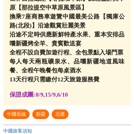
原【那拉提空中草原風景區】
換乘7座商務車遊覽中國最美公路【獨庫公
路(北段)】沿途觀賞壯麗美景
沿途不定時供應新鮮特產水果、重本安排品
嚐新疆烤全羊、貴賓歡送宴
全程不設自費加遊行程、全包景點入場門票
每人每天兩瓶礦泉水、品嚐新疆地道風味
餐、全程午晚餐包每桌酒水
13天行程只需繳付12天旅遊服務費
保證成團:
8/9,15/9,6/10
中國長線
新疆
北疆
中國旅客須知