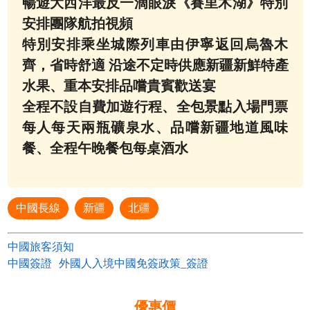
暢遊大西洋最反一滴眼淚《賽里木湖》特別
安排團隊航拍視頻
特別安排乘坐城際列車由伊寧返回烏魯木
齊，省時舒適 沿途不定時供應新疆新鮮特產
水果、重本安排品嚐貴賓歡送宴
全程不設自費加遊行程、全包景點入場門票
每人每天兩瓶礦泉水、品嚐新疆地道風味
餐、全程午晚餐包每桌酒水
中國長線
新疆
北疆
中國旅客須知
中國簽證
外國人入境中國免簽政策_簽證
優惠價