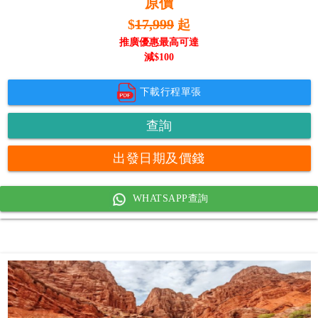
原價
$
17,999
起
推廣優惠最高可達
減$
100
下載行程單張
查詢
出發日期及價錢
WHATSAPP查詢