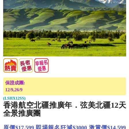
保證成團:
12/9,26/9
(LSHX12SS)
香港航空北疆推廣年．弦美北疆12天
全景推廣團
原價$17,599 即場報名狂減$3000 激賞價$14,599