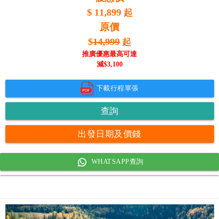
$
11,899
起
原價
$
14,999
起
推廣優惠最高可達
減$
3,100
下載行程單張
查詢
出發日期及價錢
WHATSAPP查詢