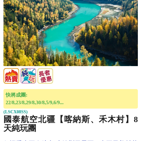
快將成團:
22/8,23/8,29/8,30/8,5/9,6/9...
(LSCX08SS)
國泰航空北疆【喀納斯、禾木村】8
天純玩團