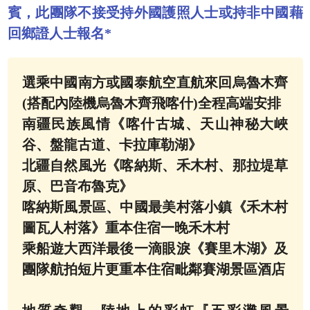
賓，此團隊不接受持外國護照人士或持非中國藉
回鄉證人士報名*
選乘中國南方或國泰航空直航來回烏魯木齊
(搭配內陸機烏魯木齊飛喀什)全程高端安排
南疆民族風情《喀什古城、天山神秘大峽
谷、盤龍古道、卡拉庫勒湖》
北疆自然風光《喀納斯、禾木村、那拉堤草
原、巴音布魯克》
喀納斯風景區、中國最美村落小鎮《禾木村
圖瓦人村落》重本住宿一晚禾木村
乘船遊大西洋最後一滴眼淚《賽里木湖》及
團隊航拍短片更重本住宿毗鄰賽湖景區酒店