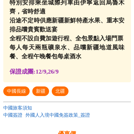
特別安排乘坐城際列車由伊寧返回烏魯木
齊，省時舒適
沿途不定時供應新疆新鮮特產水果、重本安
排品嚐貴賓歡送宴
全程不設自費加遊行程、全包景點入場門票
每人每天兩瓶礦泉水、品嚐新疆地道風味
餐、全程午晚餐包每桌酒水
保證成團:
12/9,26/9
中國長線
新疆
北疆
中國旅客須知
中國簽證
外國人入境中國免簽政策_簽證
優惠價