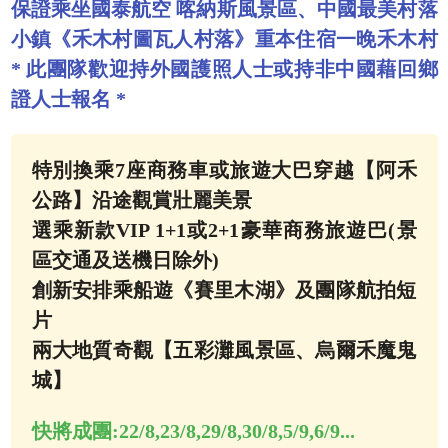
保證乘坐國泰航空 喀納斯風景區、中國最美村落
小鎮《禾木村圖瓦人村落》重本住宿一晚禾木村
* 此團隊歡迎持外國護照人士或持非中國藉回鄉
證人士報名 *
特別換乘7座商務車或旅遊大巴穿越【阿禾
公路】沿途觀賞壯麗美景
選乘新款VIP 1+1或2+1豪華商務旅遊巴(景
區交通及送機日除外)
創新安排乘船遊《賽里木湖》及團隊航拍短
片
兩大地質奇觀【五彩灘風景區、烏爾禾魔鬼
城】
快將成團:
22/8,23/8,29/8,30/8,5/9,6/9...