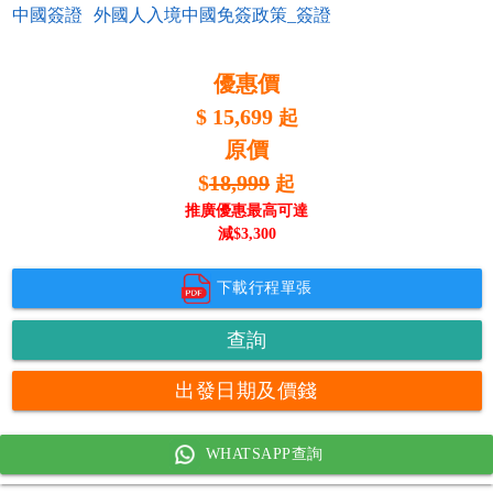
中國簽證
外國人入境中國免簽政策_簽證
優惠價
$
15,699
起
原價
$
18,999
起
推廣優惠最高可達
減$
3,300
下載行程單張
查詢
出發日期及價錢
WHATSAPP查詢