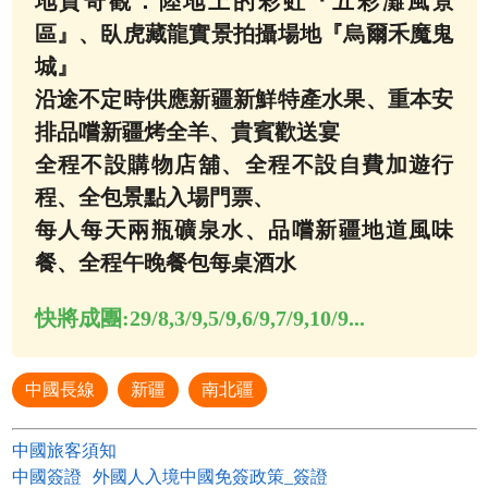
地質奇觀．陸地上的彩虹『五彩灘風景
區』、臥虎藏龍實景拍攝場地『烏爾禾魔鬼
城』
沿途不定時供應新疆新鮮特產水果、重本安
排品嚐新疆烤全羊、貴賓歡送宴
全程不設購物店舖、全程不設自費加遊行
程、全包景點入場門票、
每人每天兩瓶礦泉水、品嚐新疆地道風味
餐、全程午晚餐包每桌酒水
快將成團:
29/8,3/9,5/9,6/9,7/9,10/9...
中國長線
新疆
南北疆
中國旅客須知
中國簽證
外國人入境中國免簽政策_簽證