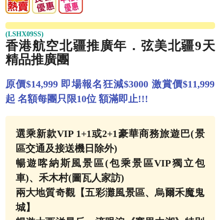
(LSHX09SS)
香港航空北疆推廣年．弦美北疆9天
精品推廣團
原價$14,999 即場報名狂減$3000 激賞價$11,999
起 名額每團只限10位 額滿即止!!!
選乘新款VIP 1+1或2+1豪華商務旅遊巴(景
區交通及接送機日除外)
暢遊喀納斯風景區(包乘景區VIP獨立包
車)、禾木村(圖瓦人家訪)
兩大地質奇觀【五彩灘風景區、烏爾禾魔鬼
城】