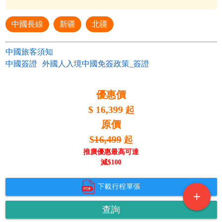
中國長線
新疆
北疆
中國旅客須知
中國簽證
外國人入境中國免簽政策_簽證
優惠價
$
16,399
起
原價
$
16,499
起
推廣優惠最高可達
減$
100
下載行程單張
add
查詢