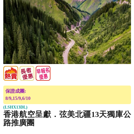
保證成團:
8/9,15/9,6/10
(LSHX13DL)
香港航空呈獻．弦美北疆13天獨庫公
路推廣團