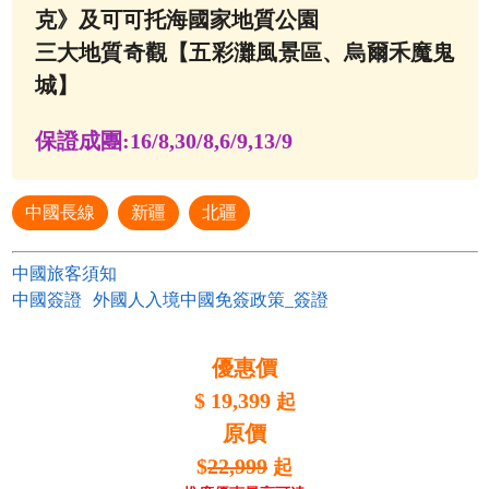
克》及可可托海國家地質公園
三大地質奇觀【五彩灘風景區、烏爾禾魔鬼
城】
保證成團:
16/8,30/8,6/9,13/9
中國長線
新疆
北疆
中國旅客須知
中國簽證
外國人入境中國免簽政策_簽證
優惠價
$
19,399
起
原價
$
22,999
起