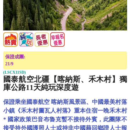
保證成團:
21/9
(LSCX11SD)
國泰航空北疆【喀納斯、禾木村】獨
庫公路11天純玩深度遊
保證乘坐國泰航空 喀納斯風景區、中國最美村落
小鎮《禾木村圖瓦人村落》重本住宿一晚禾木村
* 國家政策巴音布魯克暫不接待外賓，此團隊不
接受持外國護照人士或持非中國藉回鄉證人士報