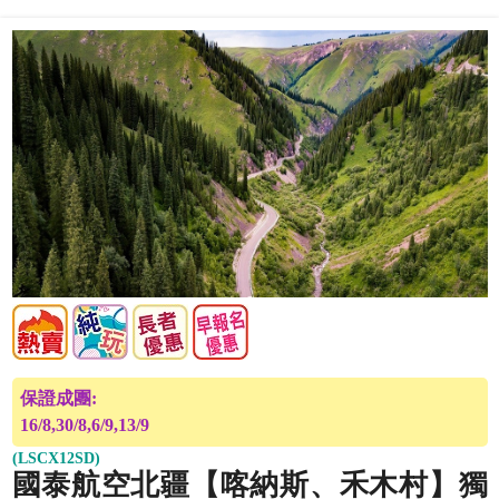
保證成團:
16/8,30/8,6/9,13/9
(LSCX12SD)
國泰航空北疆【喀納斯、禾木村】獨