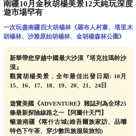
南疆10月金秋胡楊美景12天純玩深度
遊市場罕有
一次玩盡南疆四大胡楊林《羅布人村寨、塔里木
胡楊林、沙雅原始胡楊林、金胡楊森林公園》
新華帶您穿越中國最大沙漠『塔克拉瑪幹沙
漠』
觀賞胡楊美景．全年最佳出發日期: 10月
15、16、17、18、19、20、21、24日
遊覽美國《ADVENTURE》雜誌列為全球25
條最新探險線路之一【阿圖什天門】
暢遊南疆《喀什古城(維吾爾族家訪、品嚐
特色下午茶、穿少數民族服裝旅拍)