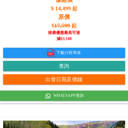
$
14,499
起
原價
$
17,599
起
推廣優惠最高可達
減$
3,100
下載行程單張
查詢
出發日期及價錢
WHATSAPP查詢