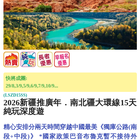
快將成團:
29/8,3/9,5/9,6/9,7/9,10/9...
(LSZD15SS)
2026新疆推廣年．南北疆大環線15天
純玩深度遊
精心安排分兩天時間穿越中國最美《獨庫公路(南
段+中段)》 *國家政策巴音布魯克暫不接待外