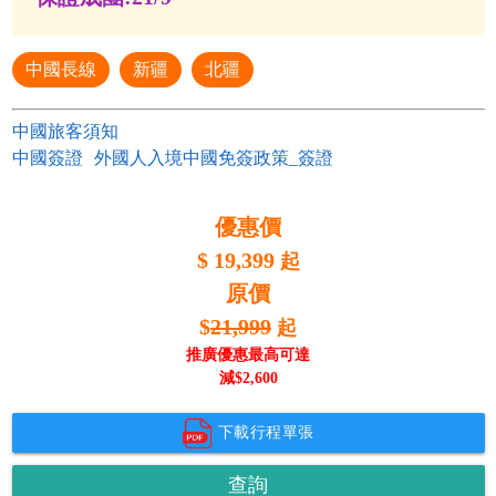
中國長線
新疆
北疆
中國旅客須知
中國簽證
外國人入境中國免簽政策_簽證
優惠價
$
19,399
起
原價
$
21,999
起
推廣優惠最高可達
減$
2,600
下載行程單張
查詢