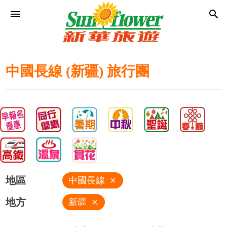
menu
search
中國長線 (新疆) 旅行團
地區
中國長線
close
地方
新疆
close