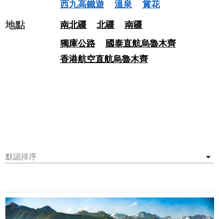
西九高鐵遊
溫泉
賞花
地點
南北疆
北疆
南疆
獨庫公路
國泰直航烏魯木齊
香港航空直航烏魯木齊