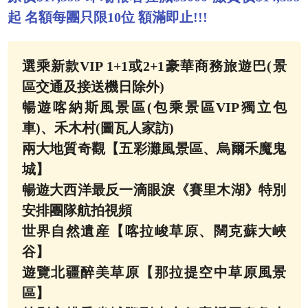
起 名額每團只限10位 額滿即止!!!
選乘新款VIP 1+1或2+1豪華商務旅遊巴(景
區交通及接送機日除外)
暢遊喀納斯風景區(包乘景區VIP獨立包
車)、禾木村(圖瓦人家訪)
兩大地質奇觀【五彩灘風景區、烏爾禾魔鬼
城】
暢遊大西洋最反一滴眼淚《賽里木湖》特別
安排團隊航拍視頻
世界自然遺産【喀拉峻草原、闊克蘇大峽
谷】
遊覽北疆醉美草原【那拉提空中草原風景
區】