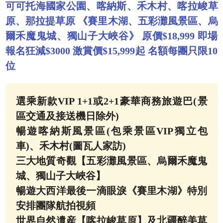
可可托海國家公園、喀納斯、禾木村、喀拉峻草
原、那拉提草原 《賽里木湖、五彩灘風景區、烏
爾禾魔鬼城、獨山子大峽谷》 原價$18,999 即場
報名狂減$3000 激賞價$15,999起 名額每團只限10
位
選乘新款VIP 1+1或2+1豪華商務旅遊巴(景
區交通及接送機日除外)
暢遊喀納斯風景區(包乘景區VIP獨立包
車)、禾木村(圖瓦人家訪)
三大地質奇觀【五彩灘風景區、烏爾禾魔鬼
城、獨山子大峽谷】
暢遊大西洋最後一滴眼淚《賽里木湖》特別
安排團隊航拍視頻
世界自然遺産【喀拉峻草原】及北疆醉美草