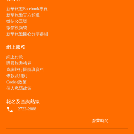
新華旅遊Facebook專頁
新華旅遊官方頻道
微信公眾號
微信視頻號
新華旅遊開心分享群組
網上服務
網上付款
購買旅遊禮券
查詢旅行團航班資料
條款及細則
Cookie政策
個人私隱政策
報名及查詢熱線
local_phone
2722-2888
營業時間