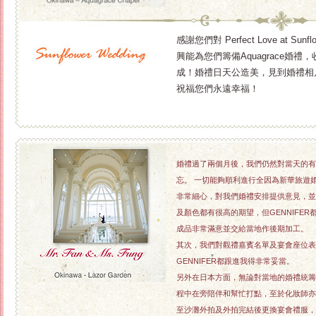
感謝您們對 Perfect Love at
興能為您們籌備Aquagrace
成！婚禮日天公造美，見到婚禮相
祝福您們永遠幸福！
婚禮過了兩個月後，我們仍然對當天的有
忘。 一切能夠順利進行全因為新華旅遊婚
非常細心，對我們婚禮安排提供意見，並
及顏色都有很高的期望，但GENNIFE
成品非常滿意並交給當地作後期加工。
其次，我們對觀禮嘉賓名單及宴會座位表
GENNIFER都跟進我得非常妥當。
另外在日本方面，無論對當地的婚禮統籌
程中在旁陪伴和幫忙打點，至於化妝師亦
至沙灘外拍及外拍完結後更換宴會禮服，