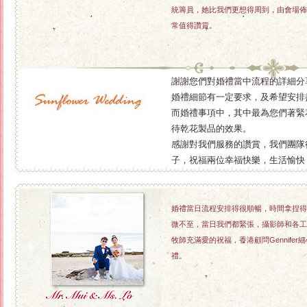
統籌員，她比我們更想得周到，由會場佈
常值得讚賞。
謝謝您們對婚禮當中流程的詳細分
婚禮細節有一定要求，及希望安排
而婚禮事項中，其中最為您們著緊
待乾花製品的效果。
感謝對我們服務的讚賞，我們團隊很榮
子，祝福兩位幸福快樂，生活愉快
婚禮當日流程安排得很順暢，時間拿捏得
微不至，當日我們都緊張，攝影師和各工
牧師充滿愛的祝福，香港顧問Gennif
禮。