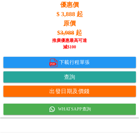
優惠價
$
3,888
起
原價
$
3,988
起
推廣優惠最高可達
減$
100
下載行程單張
查詢
出發日期及價錢
WHATSAPP查詢