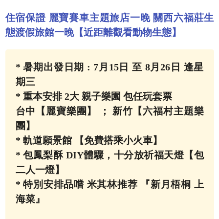
住宿保證 麗寶賽車主題旅店一晚 關西六福莊生
態渡假旅館一晚【近距離觀看動物生態】
* 暑期出發日期 : 7月15日 至 8月26日 逢星
期三
* 重本安排 2大 親子樂園 包任玩套票
台中【麗寶樂團】 ； 新竹【六福村主題樂
團】
* 軌道願景館 【免費搭乘小火車】
* 包鳳梨酥 DIY體驟，十分放祈福天燈【包
二人一燈】
* 特別安排品嚐 米其林推荐 『新月梧桐 上
海菜』