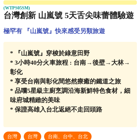
(WTPS05SM)
台灣創新 山嵐號 5天舌尖味蕾體驗遊
極罕有 『山嵐號』快來感受另類旅遊
* 『山嵐號』穿梭於綠意田野
* 3小時40分火車旅程 : 台南→後壁→大林→
彰化
* 享受台南與彰化間悠然療癒的鐵道之旅
* 品嚐5星級主廚烹調沿海新鮮特色食材，細
味府城精緻的美味
* 保證高雄入台北返絕不走回頭路
台灣
台灣
台南、台中、台北