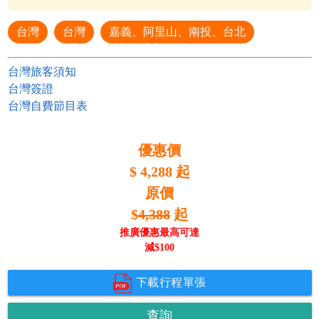
台灣
台灣
嘉義、阿里山、南投、台北
台灣旅客須知
台灣簽證
台灣自費節目表
優惠價
$
4,288
起
原價
$
4,388
起
推廣優惠最高可達
減$
100
下載行程單張
查詢