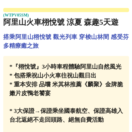
(WTPV05SM)
阿里山火車栩悅號 涼夏 ­森趣5天遊
搭乘阿里山栩悅號 觀光列車 穿梭山林間 感受芬
多精療癒之旅
*『栩悅號』3小時車程體驗阿里山自然風光
* 包搭乘祝山小火車往祝山觀日出
* 重本安排 品嚐 米其林推薦《麟聚》金牌脆
嫩片皮鴨老饕宴
* 3大保證→保證乘坐國泰航空、保證高雄入
台北返絕不走回頭路、絕無自費活動