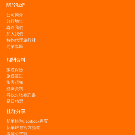
關於我們
公司簡介
分行地址
聯絡我們
加入我們
特約代理旅行社
同業專區
相關資料
旅遊保險
旅遊簽証
旅客須知
航班資料
尋找失物委託書
是日精選
社群分享
新華旅遊Facebook專頁
新華旅遊官方頻道
微信公眾號