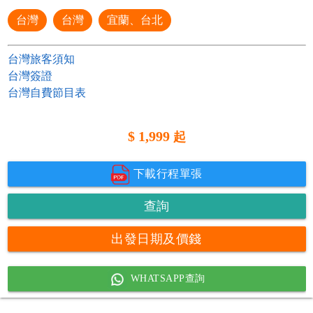
台灣
台灣
宜蘭、台北
台灣旅客須知
台灣簽證
台灣自費節目表
$
1,999
起
下載行程單張
查詢
出發日期及價錢
WHATSAPP查詢