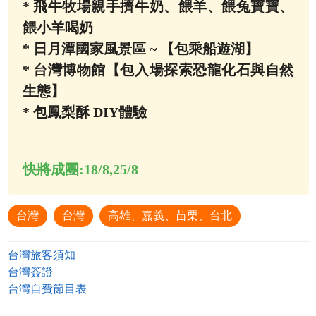
* 飛牛牧場親手擠牛奶、餵羊、餵兔寶寶、
餵小羊喝奶
* 日月潭國家風景區 ~ 【包乘船遊湖】
* 台灣博物館【包入場探索恐龍化石與自然
生態】
* 包鳳梨酥 DIY體驗
快將成團:
18/8,25/8
台灣
台灣
高雄、嘉義、苗栗、台北
台灣旅客須知
台灣簽證
台灣自費節目表