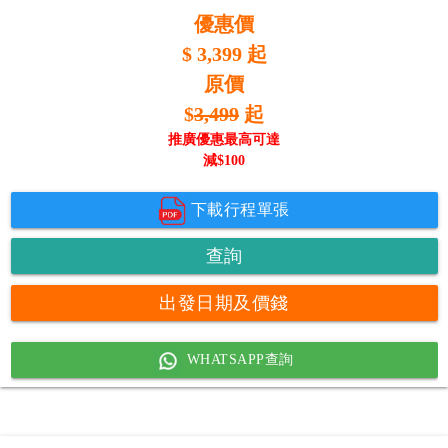
優惠價
$
3,399
起
原價
$
3,499
起
推廣優惠最高可達
減$
100
下載行程單張
查詢
出發日期及價錢
WHATSAPP查詢