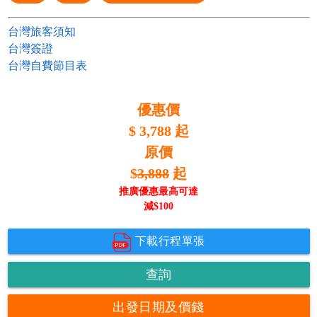
台灣旅客須知
台灣簽證
台灣自費節目表
優惠價
$
3,788
起
原價
$
3,888
起
推廣優惠最高可達
減$
100
下載行程單張
查詢
出發日期及價錢