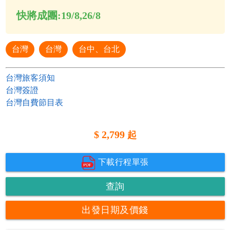
快將成團:
19/8,26/8
台灣
台灣
台中、台北
台灣旅客須知
台灣簽證
台灣自費節目表
$
2,799
起
下載行程單張
查詢
出發日期及價錢