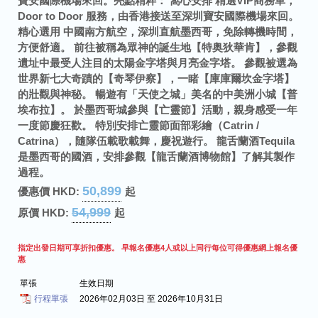
寶安國際機場來回。
亮點精粹：
窩心安排 精選VIP商務車，
Door to Door 服務，由香港接送至深圳寶安國際機場來回。
精心選用 中國南方航空，深圳直航墨西哥，免除轉機時間，
方便舒適。
前往被稱為眾神的誕生地【特奥狄華肯】，參觀
遺址中最受人注目的太陽金字塔與月亮金字塔。
參觀被選為
世界新七大奇蹟的【奇琴伊察】，一睹【庫庫爾坎金字塔】
的壯觀與神秘。
暢遊有「天使之城」美名的中美洲小城【普
埃布拉】。
於墨西哥城參與【亡靈節】活動，親身感受一年
一度節慶狂歡。
特別安排亡靈節面部彩繪（Catrin /
Catrina），隨隊伍載歌載舞，慶祝遊行。
龍舌蘭酒Tequila
是墨西哥的國酒，安排參觀【龍舌蘭酒博物館】了解其製作
過程。
50,899
優惠價 HKD:
起
54,999
原價 HKD:
起
指定出發日期可享折扣優惠。
早報名優惠
4人或以上同行每位可得優惠
網上報名優
惠
單張
生效日期
行程單張
2026年02月03日 至 2026年10月31日