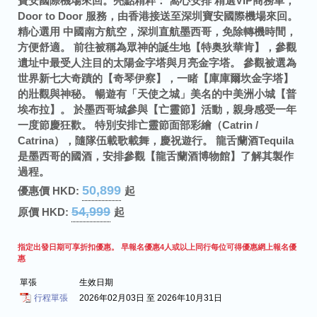
寶安國際機場來回。
亮點精粹：
窩心安排 精選VIP商務車，
Door to Door 服務，由香港接送至深圳寶安國際機場來回。
精心選用 中國南方航空，深圳直航墨西哥，免除轉機時間，
方便舒適。
前往被稱為眾神的誕生地【特奥狄華肯】，參觀
遺址中最受人注目的太陽金字塔與月亮金字塔。
參觀被選為
世界新七大奇蹟的【奇琴伊察】，一睹【庫庫爾坎金字塔】
的壯觀與神秘。
暢遊有「天使之城」美名的中美洲小城【普
埃布拉】。
於墨西哥城參與【亡靈節】活動，親身感受一年
一度節慶狂歡。
特別安排亡靈節面部彩繪（Catrin /
Catrina），隨隊伍載歌載舞，慶祝遊行。
龍舌蘭酒Tequila
是墨西哥的國酒，安排參觀【龍舌蘭酒博物館】了解其製作
過程。
50,899
優惠價 HKD:
起
54,999
原價 HKD:
起
指定出發日期可享折扣優惠。
早報名優惠
4人或以上同行每位可得優惠
網上報名優
惠
單張
生效日期
行程單張
2026年02月03日 至 2026年10月31日