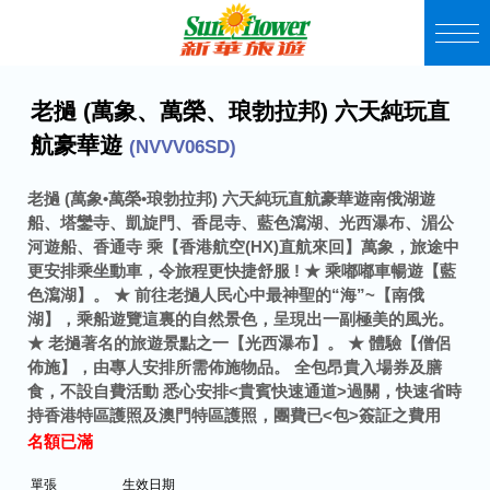
老撾 (萬象、萬榮、琅勃拉邦) 六天純玩直
航豪華遊
(NVVV06SD)
老撾 (萬象•萬榮•琅勃拉邦) 六天純玩直航豪華遊
南俄湖遊
船、塔鑾寺、凱旋門、香昆寺、藍色瀉湖、光西瀑布、湄公
河遊船、香通寺
乘【香港航空(HX)直航來回】萬象，旅途中
更安排乘坐動車，令旅程更快捷舒服 !
★ 乘嘟嘟車暢遊【藍
色瀉湖】。
★ 前往老撾人民心中最神聖的“海”~【南俄
湖】，乘船遊覽這裏的自然景色，呈現出一副極美的風光。
★ 老撾著名的旅遊景點之一【光西瀑布】。
★ 體驗【僧侶
佈施】，由專人安排所需佈施物品。
全包昂貴入場券及膳
食，不設自費活動
悉心安排<貴賓快速通道>過關，快速省時
持香港特區護照及澳門特區護照，團費已<包>簽証之費用
名額已滿
單張
生效日期