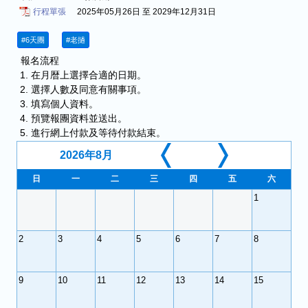
行程單張
2025年05月26日 至 2029年12月31日
#6天團
#老撾
報名流程
在月暦上選擇合適的日期。
選擇人數及同意有關事項。
填寫個人資料。
預覽報團資料並送出。
進行網上付款及等待付款結束。
2026年8月
日
一
二
三
四
五
六
26
27
28
29
30
31
1
2
3
4
5
6
7
8
9
10
11
12
13
14
15