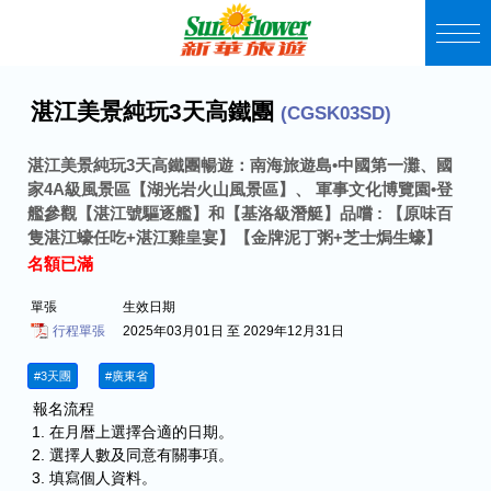
湛江美景純玩3天高鐵團
(CGSK03SD)
湛江美景純玩3天高鐵團
暢遊：南海旅遊島•中國第一灘、國
家4A級風景區【湖光岩火山風景區】、 軍事文化博覽園•登
艦參觀【湛江號驅逐艦】和【基洛級潛艇】
品嚐 : 【原味百
隻湛江蠔任吃+湛江雞皇宴】【金牌泥丁粥+芝士焗生蠔】
名額已滿
單張
生效日期
行程單張
2025年03月01日 至 2029年12月31日
#3天團
#廣東省
報名流程
在月暦上選擇合適的日期。
選擇人數及同意有關事項。
填寫個人資料。